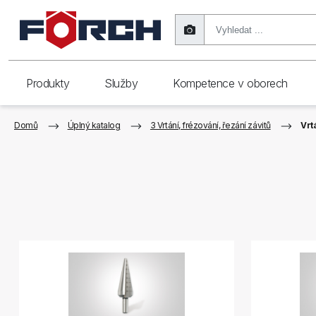
Produkty
Služby
Kompetence v oborech
Domů
Úplný katalog
3 Vrtání, frézování, řezání závitů
Vrt