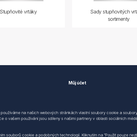
Stupňovité vrtáky
Sady stupňovitých vrt
sortimenty
Můj účet
Můj účet
 předpisů
Objednávky
cování osobních údajů fyzických
Adresy
používáme na našich webových stránkách vlastní soubory cookie a soubory co
 o vašem používání jsou sdíleny s našimi partnery v oblasti sociálních médií,
sílání elektronických dokumentu
dodací a obchodní podmínky
 nakládaní s elektroodpadem
váním souborů cookie a podobných technologií. Kliknutím na "Použit pouze ne