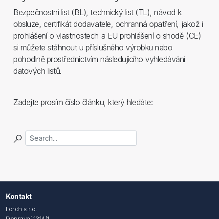
Bezpečnostní list (BL), technický list (TL), návod k
obsluze, certifikát dodavatele, ochranná opatření, jakož i
prohlášení o vlastnostech a EU prohlášení o shodě (CE)
si můžete stáhnout u příslušného výrobku nebo
pohodlně prostřednictvím následujícího vyhledávání
datových listů.
Zadejte prosím číslo článku, který hledáte:
Kontakt
Förch s.r.o.
Dopravní 1314/1