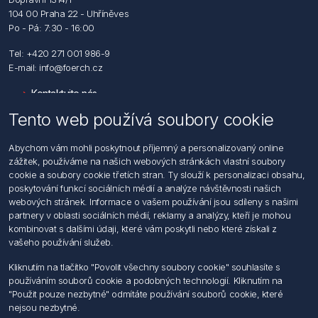
104 00 Praha 22 - Uhříněves
Po - Pá: 7:30 - 16:00
Tel: +420 271 001 986-9
E-mail: info@foerch.cz
Kontaktujte nás
Tento web používá soubory cookie
Informace
Abychom vám mohli poskytnout příjemný a personalizovaný online
Hledat
zážitek, používáme na našich webových stránkách vlastní soubory
Dodržování předpisů
cookie a soubory cookie třetích stran. Ty slouží k personalizaci obsahu,
Zásady zpracování osobních údajů fyzických osob
poskytování funkcí sociálních médií a analýze návštěvnosti našich
Podmínky zasílání elektronických dokumentu
webových stránek. Informace o vašem používání jsou sdíleny s našimi
Všeobecné dodací a obchodní podmínky
partnery v oblasti sociálních médií, reklamy a analýzy, kteří je mohou
Informace o nakládaní s elektroodpadem
kombinovat s dalšími údaji, které vám poskytli nebo které získali z
vašeho používání služeb.
Můj účet
Kliknutím na tlačítko "Povolit všechny soubory cookie" souhlasíte s
používáním souborů cookie a podobných technologií. Kliknutím na
Můj účet
"Použit pouze nezbytné" odmítáte používání souborů cookie, které
Objednávky
nejsou nezbytné.
Adresy