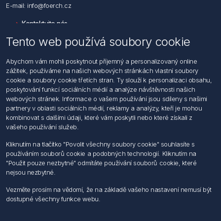
E-mail: info@foerch.cz
Kontaktujte nás
Tento web používá soubory cookie
Informace
Abychom vám mohli poskytnout příjemný a personalizovaný online
Hledat
zážitek, používáme na našich webových stránkách vlastní soubory
Dodržování předpisů
cookie a soubory cookie třetích stran. Ty slouží k personalizaci obsahu,
Zásady zpracování osobních údajů fyzických osob
poskytování funkcí sociálních médií a analýze návštěvnosti našich
Podmínky zasílání elektronických dokumentu
webových stránek. Informace o vašem používání jsou sdíleny s našimi
Všeobecné dodací a obchodní podmínky
partnery v oblasti sociálních médií, reklamy a analýzy, kteří je mohou
Informace o nakládaní s elektroodpadem
kombinovat s dalšími údaji, které vám poskytli nebo které získali z
vašeho používání služeb.
Můj účet
Kliknutím na tlačítko "Povolit všechny soubory cookie" souhlasíte s
používáním souborů cookie a podobných technologií. Kliknutím na
Můj účet
"Použit pouze nezbytné" odmítáte používání souborů cookie, které
Objednávky
nejsou nezbytné.
Adresy
Vezměte prosím na vědomí, že na základě vašeho nastavení nemusí být
dostupné všechny funkce webu.
Sledujte nás