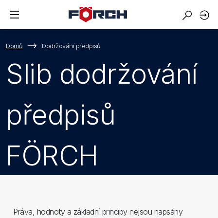
Domů
Dodržování předpisů
Slib dodržování
předpisů
FÖRCH
Práva, hodnoty a základní principy nejsou napsány