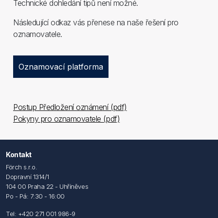
Technické dohledání tipů není možné.
Následující odkaz vás přenese na naše řešení pro
oznamovatele.
Postup Předložení oznámení (pdf)
Pokyny pro oznamovatele (pdf)
Kontakt
Förch s.r.o.
Dopravní 1314/1
104 00 Praha 22 - Uhříněves
Po - Pá: 7:30 - 16:00
Tel: +420 271 001 986-9