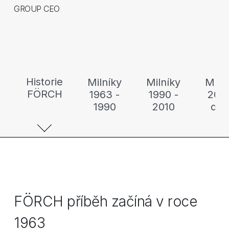
GROUP CEO
Historie
Milníky
Milníky
Miln
FÖRCH
1963 -
1990 -
2010
1990
2010
dne
FÖRCH příběh začíná v roce
1963