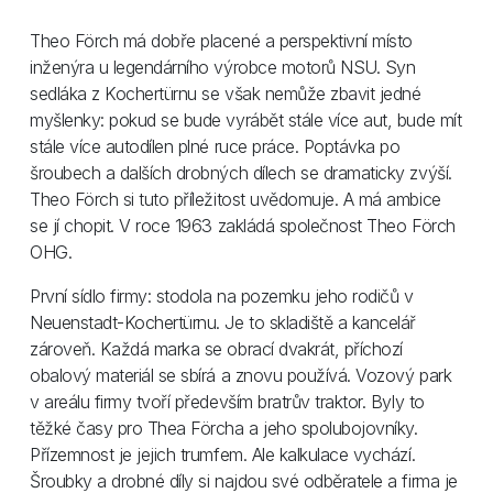
Theo Förch má dobře placené a perspektivní místo
inženýra u legendárního výrobce motorů NSU. Syn
sedláka z Kochertürnu se však nemůže zbavit jedné
myšlenky: pokud se bude vyrábět stále více aut, bude mít
stále více autodílen plné ruce práce. Poptávka po
šroubech a dalších drobných dílech se dramaticky zvýší.
Theo Förch si tuto příležitost uvědomuje. A má ambice
se jí chopit. V roce 1963 zakládá společnost Theo Förch
OHG.
První sídlo firmy: stodola na pozemku jeho rodičů v
Neuenstadt-Kochertürnu. Je to skladiště a kancelář
zároveň. Každá marka se obrací dvakrát, příchozí
obalový materiál se sbírá a znovu používá. Vozový park
v areálu firmy tvoří především bratrův traktor. Byly to
těžké časy pro Thea Förcha a jeho spolubojovníky.
Přízemnost je jejich trumfem. Ale kalkulace vychází.
Šroubky a drobné díly si najdou své odběratele a firma je