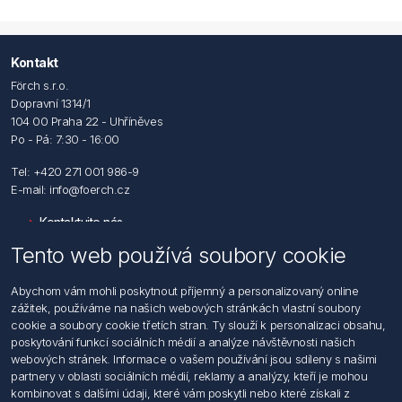
Kontakt
Förch s.r.o.
Dopravní 1314/1
104 00 Praha 22 - Uhříněves
Po - Pá: 7:30 - 16:00
Tel: +420 271 001 986-9
E-mail: info@foerch.cz
Kontaktujte nás
Tento web používá soubory cookie
Informace
Abychom vám mohli poskytnout příjemný a personalizovaný online
Hledat
zážitek, používáme na našich webových stránkách vlastní soubory
Dodržování předpisů
cookie a soubory cookie třetích stran. Ty slouží k personalizaci obsahu,
Zásady zpracování osobních údajů fyzických osob
poskytování funkcí sociálních médií a analýze návštěvnosti našich
Podmínky zasílání elektronických dokumentu
webových stránek. Informace o vašem používání jsou sdíleny s našimi
Všeobecné dodací a obchodní podmínky
partnery v oblasti sociálních médií, reklamy a analýzy, kteří je mohou
Informace o nakládaní s elektroodpadem
kombinovat s dalšími údaji, které vám poskytli nebo které získali z