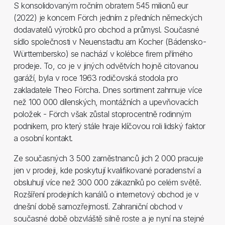
S konsolidovaným ročním obratem 545 milionů eur
(2022) je koncern Förch jedním z předních německých
dodavatelů výrobků pro obchod a průmysl. Současné
sídlo společnosti v Neuenstadtu am Kocher (Bádensko-
Württembersko) se nachází v kolébce firem přímého
prodeje. To, co je v jiných odvětvích hojně citovanou
garáží, byla v roce 1963 rodičovská stodola pro
zakladatele Theo Förcha. Dnes sortiment zahrnuje více
než 100 000 dílenských, montážních a upevňovacích
položek - Förch však zůstal stoprocentně rodinným
podnikem, pro který stále hraje klíčovou roli lidský faktor
a osobní kontakt.
Ze současných 3 500 zaměstnanců jich 2 000 pracuje
jen v prodeji, kde poskytují kvalifikované poradenství a
obsluhují více než 300 000 zákazníků po celém světě.
Rozšíření prodejních kanálů o internetový obchod je v
dnešní době samozřejmostí. Zahraniční obchod v
současné době obzvláště silně roste a je nyní na stejné