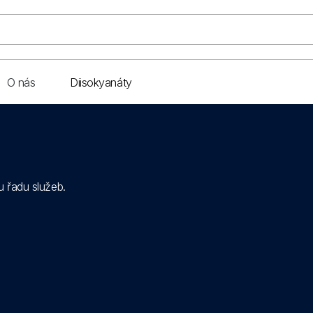
O nás
Diisokyanáty
u řadu služeb.