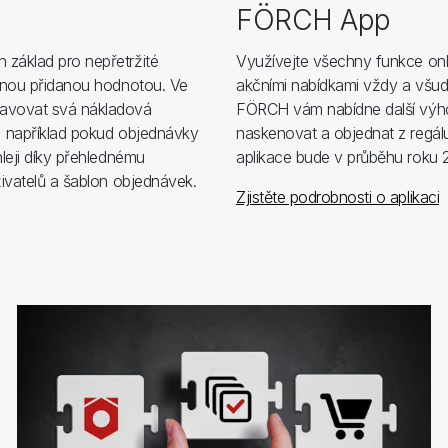
FÖRCH App
základ pro nepřetržité
Využívejte všechny funkce on
čnou přidanou hodnotou. Ve
akčními nabídkami vždy a všud
ravovat svá nákladová
FÖRCH vám nabídne další výh
, například pokud objednávky
naskenovat a objednat z regá
leji díky přehlednému
aplikace bude v průběhu roku 
ivatelů a šablon objednávek.
Zjistěte podrobnosti o aplikaci