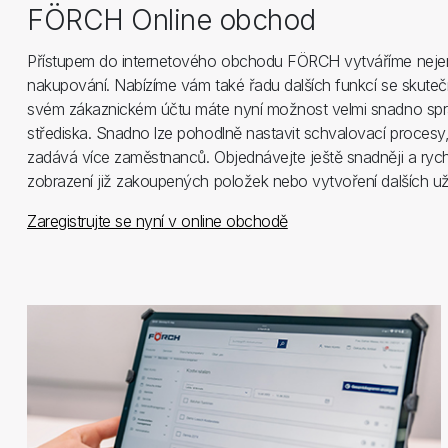
FÖRCH Online obchod
Přístupem do internetového obchodu FÖRCH vytváříme nejen 
nakupování. Nabízíme vám také řadu dalších funkcí se skute
svém zákaznickém účtu máte nyní možnost velmi snadno sp
střediska. Snadno lze pohodlně nastavit schvalovací procesy
zadává více zaměstnanců. Objednávejte ještě snadněji a rych
zobrazení již zakoupených položek nebo vytvoření dalších už
Zaregistrujte se nyní v online obchodě