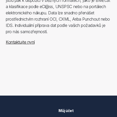
jsou pak k dispozici v běžných formátech, jako je BMEcat
a klasifikace podle eCl@ss, UNSPSC nebo na portálech
elektronického nákupu. Data lze snadno přenášet
prostřednictvím rozhraní OCI, CXML, Ariba Punchout nebo
IDS. Individuální příprava dat podle vašich požadavků je
pro nás samozřejmostí.
Kontaktujte nyní
Můj účet