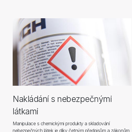
Nakládání s nebezpečnými
látkami
Manipulace s chemickými produkty a skladování
nebezpečných látek je díky četným předpisům a zákonům