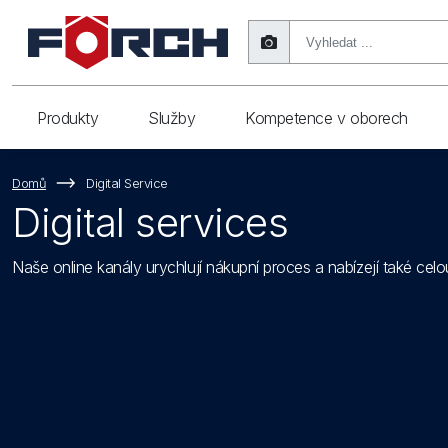
Produkty
Služby
Kompetence v oborech
Domů
Digital Service
Digital services
Naše online kanály urychlují nákupní proces a nabízejí také celo