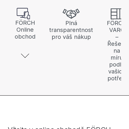
FÖRCH
Plná
FÖRCH
Online
transparentnost
VARO
obchod
pro váš nákup
–
Řešení
na
míru
podle
vašich
potřeb