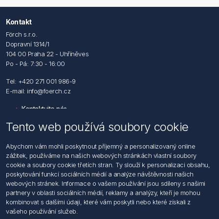
Kontakt
Förch s.r.o.
Dopravní 1314/1
104 00 Praha 22 - Uhříněves
Po - Pá: 7:30 - 16:00
Tel: +420 271 001 986-9
E-mail: info@foerch.cz
Kontaktujte nás
Tento web používá soubory cookie
Informace
Abychom vám mohli poskytnout příjemný a personalizovaný online
Hledat
zážitek, používáme na našich webových stránkách vlastní soubory
Dodržování předpisů
cookie a soubory cookie třetích stran. Ty slouží k personalizaci obsahu,
Zásady zpracování osobních údajů fyzických osob
poskytování funkcí sociálních médií a analýze návštěvnosti našich
Podmínky zasílání elektronických dokumentu
webových stránek. Informace o vašem používání jsou sdíleny s našimi
Všeobecné dodací a obchodní podmínky
partnery v oblasti sociálních médií, reklamy a analýzy, kteří je mohou
Informace o nakládaní s elektroodpadem
kombinovat s dalšími údaji, které vám poskytli nebo které získali z
vašeho používání služeb.