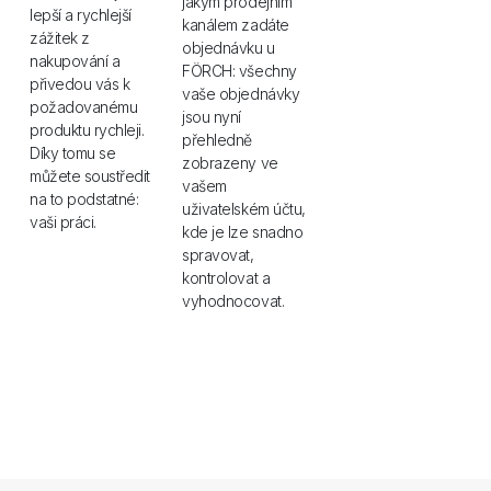
jakým prodejním
lepší a rychlejší
kanálem zadáte
zážitek z
objednávku u
nakupování a
FÖRCH: všechny
přivedou vás k
vaše objednávky
požadovanému
jsou nyní
produktu rychleji.
přehledně
Díky tomu se
zobrazeny ve
můžete soustředit
vašem
na to podstatné:
uživatelském účtu,
vaši práci.
kde je lze snadno
spravovat,
kontrolovat a
vyhodnocovat.