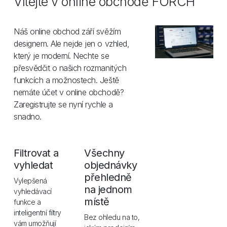
Vítejte v online obchodě FÖRCH
Náš online obchod září svěžím
designem. Ale nejde jen o vzhled,
který je moderní. Nechte se
přesvědčit o našich rozmanitých
funkcích a možnostech. Ještě
nemáte účet v online obchodě?
Zaregistrujte se nyní rychle a
snadno.
Filtrovat a
Všechny
vyhledat
objednávky
přehledně
Vylepšená
na jednom
vyhledávací
místě
funkce a
inteligentní filtry
Bez ohledu na to,
vám umožňují