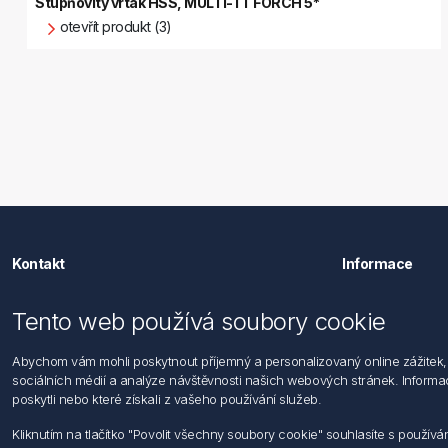
Stupňovitý vrták HSS, MULTI-TT FÖRCH 5*
otevřít produkt (3)
Kontakt
Informace
Förch s.r.o.
Hledat
Tento web používá soubory cookie
Dopravní 1314/1
Dodržování
104 00 Praha 22 - Uhříněves
Zásady zpra
Abychom vám mohli poskytnout příjemný a personalizovaný online zážitek, 
Po - Pá: 7:30 - 16:00
osob
sociálních médií a analýze návštěvnosti našich webových stránek. Informace
Podmínky za
poskytli nebo které získali z vašeho používání služeb.
Tel: +420 271 001 986-9
Všeobecné 
E-mail: info@foerch.cz
Informace o
Kliknutím na tlačítko "Povolit všechny soubory cookie" souhlasíte s použí