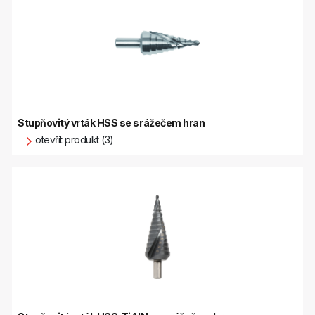
Stupňovitý vrták HSS se srážečem hran
otevřít produkt (3)