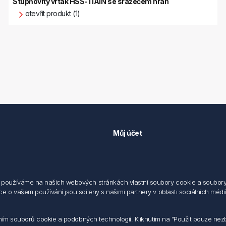
Stupňovitý vrták HSS-TiAlN se srážečem hran
otevřít produkt (1)
Můj účet
Můj účet
 předpisů
Objednávky
cování osobních údajů fyzických
Adresy
používáme na našich webových stránkách vlastní soubory cookie a soubory co
 o vašem používání jsou sdíleny s našimi partnery v oblasti sociálních médií,
sílání elektronických dokumentu
dodací a obchodní podmínky
 nakládaní s elektroodpadem
váním souborů cookie a podobných technologií. Kliknutím na "Použit pouze ne