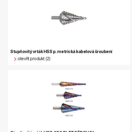
Stupňovitý vrták HSS p. metrická kabelová šroubení
otevřít produkt (2)