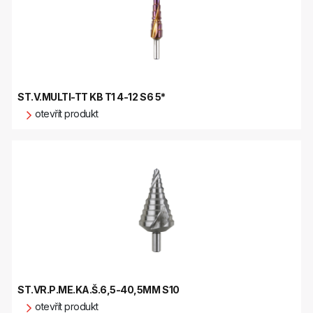
ST.V.MULTI-TT KB T1 4-12 S6 5*
otevřít produkt
ST.VR.P.ME.KA.Š.6,5-40,5MM S10
otevřít produkt