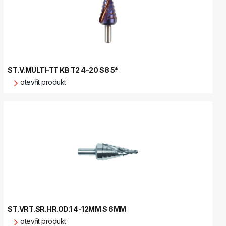
ST.V.MULTI-TT KB T2 4-20 S8 5*
otevřít produkt
ST.VRT.SR.HR.OD.1 4-12MM S 6MM
otevřít produkt