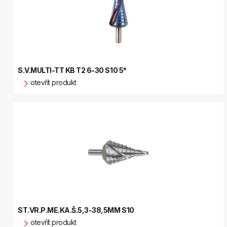
S.V.MULTI-TT KB T2 6-30 S10 5*
otevřít produkt
ST.VR.P.ME.KA.Š.5,3-38,5MM S10
otevřít produkt