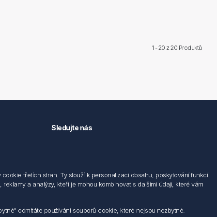
1 - 20 z
20 Produktů
Sledujte nás
okie třetích stran. Ty slouží k personalizaci obsahu, poskytování funkcí
 reklamy a analýzy, kteří je mohou kombinovat s dalšími údaji, které vám
zbytné" odmítáte používání souborů cookie, které nejsou nezbytné.