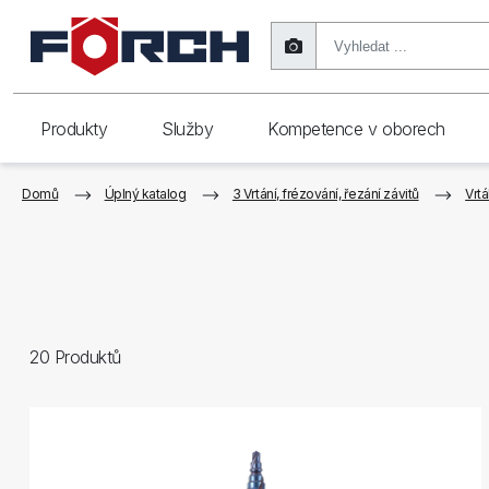
Produkty
Služby
Kompetence v oborech
Domů
Úplný katalog
3 Vrtání, frézování, řezání závitů
Vrtá
20
Produktů