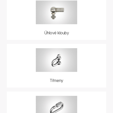
Úhlové klouby
Třmeny