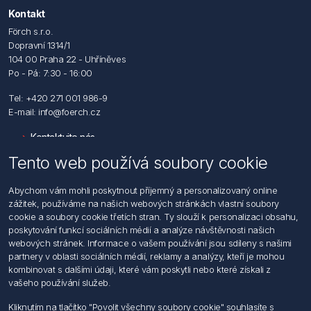
Kontakt
Förch s.r.o.
Dopravní 1314/1
104 00 Praha 22 - Uhříněves
Po - Pá: 7:30 - 16:00
Tel: +420 271 001 986-9
E-mail: info@foerch.cz
Kontaktujte nás
Tento web používá soubory cookie
Informace
Abychom vám mohli poskytnout příjemný a personalizovaný online
Hledat
zážitek, používáme na našich webových stránkách vlastní soubory
Dodržování předpisů
cookie a soubory cookie třetích stran. Ty slouží k personalizaci obsahu,
Zásady zpracování osobních údajů fyzických osob
poskytování funkcí sociálních médií a analýze návštěvnosti našich
Podmínky zasílání elektronických dokumentu
webových stránek. Informace o vašem používání jsou sdíleny s našimi
Všeobecné dodací a obchodní podmínky
partnery v oblasti sociálních médií, reklamy a analýzy, kteří je mohou
Informace o nakládaní s elektroodpadem
kombinovat s dalšími údaji, které vám poskytli nebo které získali z
vašeho používání služeb.
Můj účet
Kliknutím na tlačítko "Povolit všechny soubory cookie" souhlasíte s