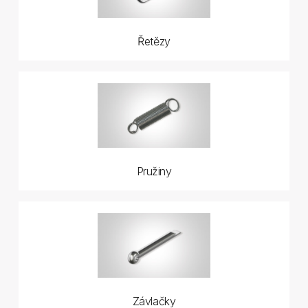
Řetězy
Pružiny
Závlačky