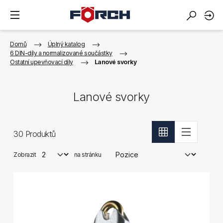
Domů
Úplný katalog
6 DIN-díly a normalizované součástky
Ostatní upevňovací díly
Lanové svorky
Lanové svorky
30
Produktů
Zobrazit
na stránku