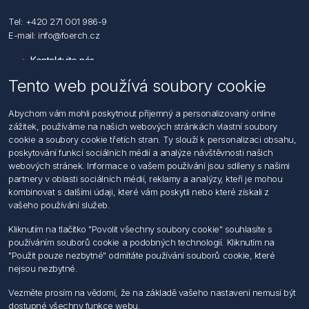
Tel: +420 271 001 986-9
E-mail: info@foerch.cz
Kontaktujte nás
Tento web používá soubory cookie
Informace
Abychom vám mohli poskytnout příjemný a personalizovaný online
Hledat
zážitek, používáme na našich webových stránkách vlastní soubory
Dodržování předpisů
cookie a soubory cookie třetích stran. Ty slouží k personalizaci obsahu,
Zásady zpracování osobních údajů fyzických osob
poskytování funkcí sociálních médií a analýze návštěvnosti našich
Podmínky zasílání elektronických dokumentu
webových stránek. Informace o vašem používání jsou sdíleny s našimi
Všeobecné dodací a obchodní podmínky
partnery v oblasti sociálních médií, reklamy a analýzy, kteří je mohou
Informace o nakládaní s elektroodpadem
kombinovat s dalšími údaji, které vám poskytli nebo které získali z
vašeho používání služeb.
Můj účet
Kliknutím na tlačítko "Povolit všechny soubory cookie" souhlasíte s
používáním souborů cookie a podobných technologií. Kliknutím na
Můj účet
"Použit pouze nezbytné" odmítáte používání souborů cookie, které
Objednávky
nejsou nezbytné.
Adresy
Vezměte prosím na vědomí, že na základě vašeho nastavení nemusí být
dostupné všechny funkce webu.