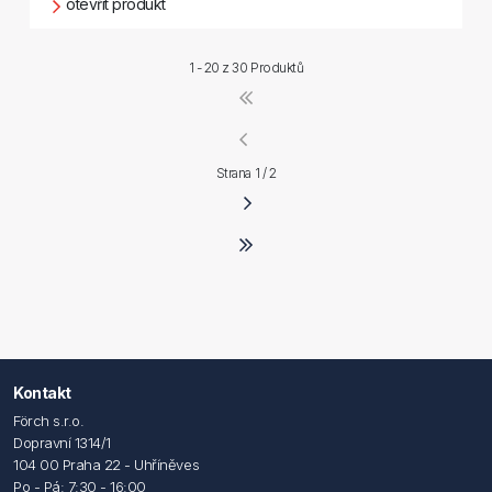
otevřít produkt
1 - 20 z
30 Produktů
Strana 1 / 2
Kontakt
Förch s.r.o.
Dopravní 1314/1
104 00 Praha 22 - Uhříněves
Po - Pá: 7:30 - 16:00