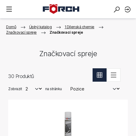
Domů
Úplný katalog
1 Dílenská chemie
Značkovací spreje
Značkovací spreje
Značkovací spreje
30
Produktů
Zobrazit
na stránku