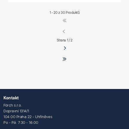
1 - 20 z
30 Produktů
Strana 1 / 2
Kontakt
Förch s.r.o.
Dopravní 1314/1
104 00 Praha 22 - Uhříněves
Po - Pá: 7:30 - 16:00