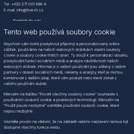
Tel: +420 271 001 986-9
E-mail: info@foerch.cz
Kontaktujte nás
Tento web používá soubory cookie
Informace
Abychom vám mohli poskytnout příjemný a personalizovaný online
Hledat
zážitek, používáme na našich webových stránkách vlastní soubory
Dodržování předpisů
cookie a soubory cookie třetích stran. Ty slouží k personalizaci obsahu,
Zásady zpracování osobních údajů fyzických osob
poskytování funkcí sociálních médií a analýze návštěvnosti našich
Podmínky zasílání elektronických dokumentu
webových stránek. Informace o vašem používání jsou sdíleny s našimi
Všeobecné dodací a obchodní podmínky
partnery v oblasti sociálních médií, reklamy a analýzy, kteří je mohou
Informace o nakládaní s elektroodpadem
kombinovat s dalšími údaji, které vám poskytli nebo které získali z
vašeho používání služeb.
Můj účet
Kliknutím na tlačítko "Povolit všechny soubory cookie" souhlasíte s
používáním souborů cookie a podobných technologií. Kliknutím na
Můj účet
"Použit pouze nezbytné" odmítáte používání souborů cookie, které
Objednávky
nejsou nezbytné.
Adresy
Vezměte prosím na vědomí, že na základě vašeho nastavení nemusí být
dostupné všechny funkce webu.
Sledujte nás