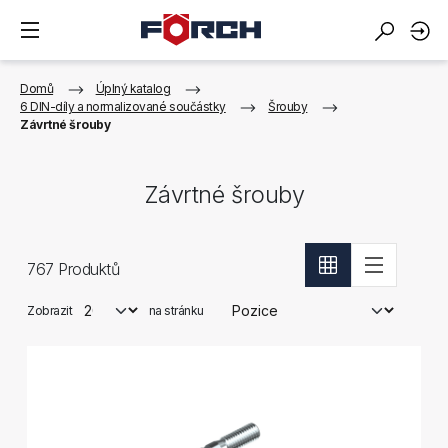
Domů
Úplný katalog
6 DIN-díly a normalizované součástky
Šrouby
Závrtné šrouby
Závrtné šrouby
767
Produktů
Zobrazit
na stránku