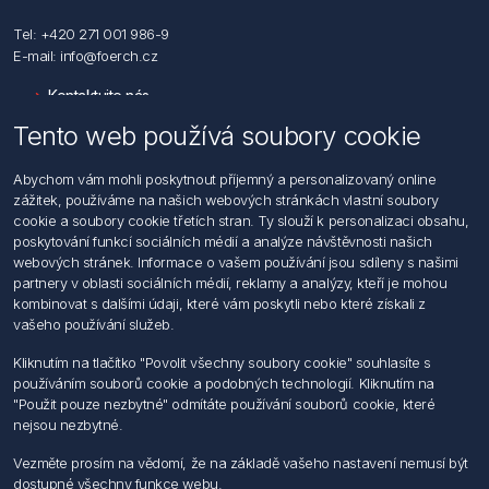
Tel: +420 271 001 986-9
E-mail: info@foerch.cz
Kontaktujte nás
Tento web používá soubory cookie
Informace
Abychom vám mohli poskytnout příjemný a personalizovaný online
Hledat
zážitek, používáme na našich webových stránkách vlastní soubory
Dodržování předpisů
cookie a soubory cookie třetích stran. Ty slouží k personalizaci obsahu,
Zásady zpracování osobních údajů fyzických osob
poskytování funkcí sociálních médií a analýze návštěvnosti našich
Podmínky zasílání elektronických dokumentu
webových stránek. Informace o vašem používání jsou sdíleny s našimi
Všeobecné dodací a obchodní podmínky
partnery v oblasti sociálních médií, reklamy a analýzy, kteří je mohou
Informace o nakládaní s elektroodpadem
kombinovat s dalšími údaji, které vám poskytli nebo které získali z
vašeho používání služeb.
Můj účet
Kliknutím na tlačítko "Povolit všechny soubory cookie" souhlasíte s
používáním souborů cookie a podobných technologií. Kliknutím na
Můj účet
"Použit pouze nezbytné" odmítáte používání souborů cookie, které
Objednávky
nejsou nezbytné.
Adresy
Vezměte prosím na vědomí, že na základě vašeho nastavení nemusí být
dostupné všechny funkce webu.