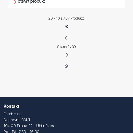
otevřít produkt
20 - 40 z
767 Produktů
Strana 2 / 39
Kontakt
Förch s.r.o.
Dopravní 1314/1
104 00 Praha 22 - Uhříněves
Po - Pá: 7:30 - 16:00