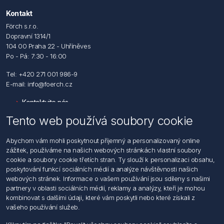
Kontakt
Förch s.r.o.
Dopravní 1314/1
104 00 Praha 22 - Uhříněves
Po - Pá: 7:30 - 16:00
Tel: +420 271 001 986-9
E-mail: info@foerch.cz
Kontaktujte nás
Tento web používá soubory cookie
Informace
Abychom vám mohli poskytnout příjemný a personalizovaný online
Hledat
zážitek, používáme na našich webových stránkách vlastní soubory
Dodržování předpisů
cookie a soubory cookie třetích stran. Ty slouží k personalizaci obsahu,
Zásady zpracování osobních údajů fyzických osob
poskytování funkcí sociálních médií a analýze návštěvnosti našich
Podmínky zasílání elektronických dokumentu
webových stránek. Informace o vašem používání jsou sdíleny s našimi
Všeobecné dodací a obchodní podmínky
partnery v oblasti sociálních médií, reklamy a analýzy, kteří je mohou
Informace o nakládaní s elektroodpadem
kombinovat s dalšími údaji, které vám poskytli nebo které získali z
vašeho používání služeb.