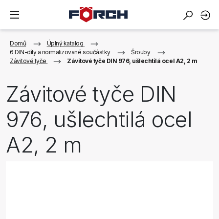
Domů
Úplný katalog
6 DIN-díly a normalizované součástky
Šrouby
Závitové tyče
Závitové tyče DIN 976, ušlechtilá ocel A2, 2 m
Závitové tyče DIN
976, ušlechtilá ocel
A2, 2 m