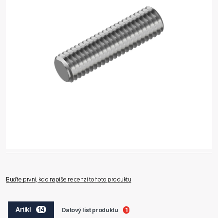
Buďte první, kdo napíše recenzi tohoto produktu
Artikl
14
Datový list produktu
1