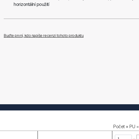
horizontální použití
Buďte první, kdo napíše recenzi tohoto produktu
Počet × PU =