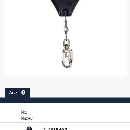
Artikl
1
No.
Název
4985 40 7