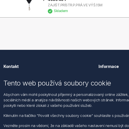
ZAJIŠT.PRÍSTR.P.PRÁ.VE VÝŠ.15M
Skladem
Kontakt
Informace
Förch s.r.o.
Hledat
Tento web používá soubory cookie
Dopravní 1314/1
Dodržování
104 00 Praha 22 - Uhříněves
Zásady zpra
Abychom vám mohli poskytnout příjemný a personalizovaný online zážitek, 
Po - Pá: 7:30 - 16:00
osob
sociálních médií a analýze návštěvnosti našich webových stránek. Informace
Podmínky za
poskytli nebo které získali z vašeho používání služeb.
Tel: +420 271 001 986-9
Všeobecné 
E-mail: info@foerch.cz
Informace o
Kliknutím na tlačítko "Povolit všechny soubory cookie" souhlasíte s použí
Kontaktujte nás
Vezměte prosím na vědomí, že na základě vašeho nastavení nemusí být d