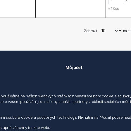
x
=
1
Kus
Zobrazit
na s
Můj účet
Můj účet
 předpisů
Objednávky
cování osobních údajů fyzických
Adresy
používáme na našich webových stránkách vlastní soubory cookie a soubory co
 o vašem používání jsou sdíleny s našimi partnery v oblasti sociálních médií,
sílání elektronických dokumentu
dodací a obchodní podmínky
 nakládaní s elektroodpadem
váním souborů cookie a podobných technologií. Kliknutím na "Použit pouze ne
ostupné všechny funkce webu.