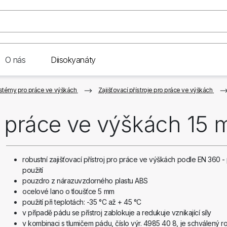
O nás
Diisokyanáty
ystémy pro práce ve výškách
Zajišťovací přístroje pro práce ve výškách
ro práce ve výškách 15 
robustní zajišťovací přístroj pro práce ve výškách podle EN 360 - 
použití
pouzdro z nárazuvzdorného plastu ABS
ocelové lano o tloušťce 5 mm
použití při teplotách: -35 °C až + 45 °C
v případě pádu se přístroj zablokuje a redukuje vznikající síly
v kombinaci s tlumičem pádu, číslo výr. 4985 40 8, je schválený 