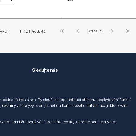
Strana 1 / 1
1 - 1 z
1
Produktů
tránku
Sledujte nás
okie třetích stran. Ty slouží k personalizaci obsahu, poskytování funkcí
 reklamy a analýzy, kteří je mohou kombinovat s dalšími údaji, které vám
zbytné" odmítáte používání souborů cookie, které nejsou nezbytné.