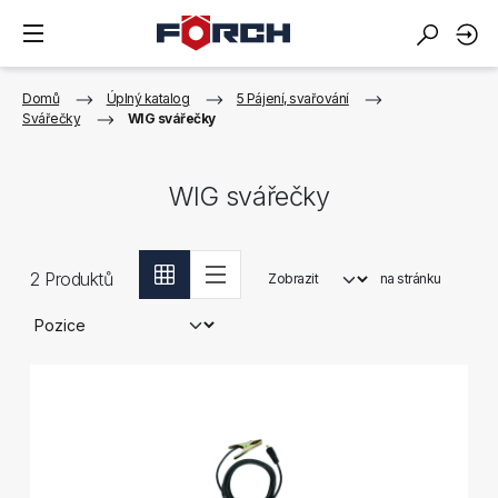
Domů
Úplný katalog
5 Pájení, svařování
Svářečky
WIG svářečky
WIG svářečky
2
Produktů
Zobrazit
na stránku