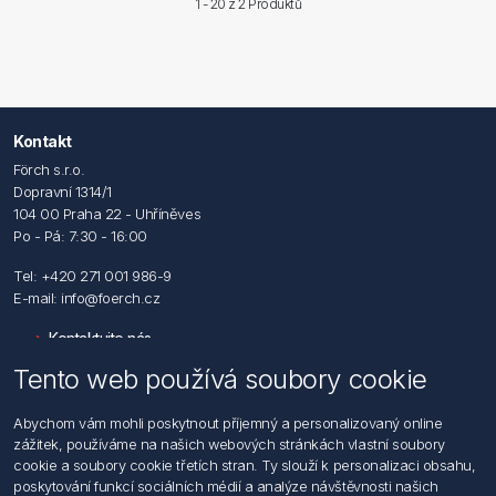
1 - 20 z
2 Produktů
Kontakt
Förch s.r.o.
Dopravní 1314/1
104 00 Praha 22 - Uhříněves
Po - Pá: 7:30 - 16:00
Tel: +420 271 001 986-9
E-mail: info@foerch.cz
Kontaktujte nás
Tento web používá soubory cookie
Informace
Abychom vám mohli poskytnout příjemný a personalizovaný online
Hledat
zážitek, používáme na našich webových stránkách vlastní soubory
Dodržování předpisů
cookie a soubory cookie třetích stran. Ty slouží k personalizaci obsahu,
Zásady zpracování osobních údajů fyzických osob
poskytování funkcí sociálních médií a analýze návštěvnosti našich