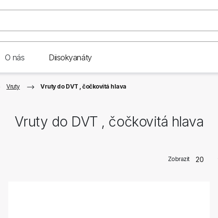
O nás
Diisokyanáty
Vruty
Vruty do DVT , čočkovitá hlava
Vruty do DVT , čočkovitá hlava
Zobrazit