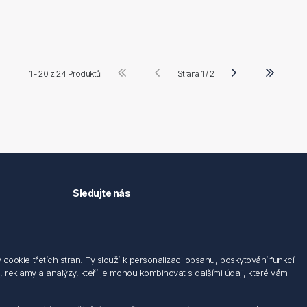
1 - 20 z
24 Produktů
Strana 1 / 2
Sledujte nás
okie třetích stran. Ty slouží k personalizaci obsahu, poskytování funkcí
 reklamy a analýzy, kteří je mohou kombinovat s dalšími údaji, které vám