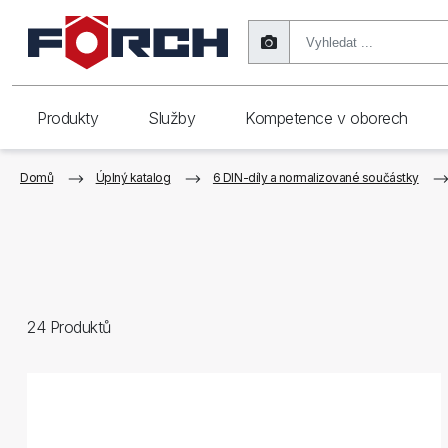
Produkty
Služby
Kompetence v oborech
Domů
Úplný katalog
6 DIN-díly a normalizované součástky
24
Produktů