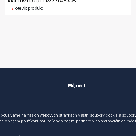
VRUT DVT ČOČ.HL.PZ2 ZI 4,5X 25
otevřít produkt
Můj účet
Můj účet
 předpisů
Objednávky
cování osobních údajů fyzických
Adresy
používáme na našich webových stránkách vlastní soubory cookie a soubory co
 o vašem používání jsou sdíleny s našimi partnery v oblasti sociálních médií,
sílání elektronických dokumentu
dodací a obchodní podmínky