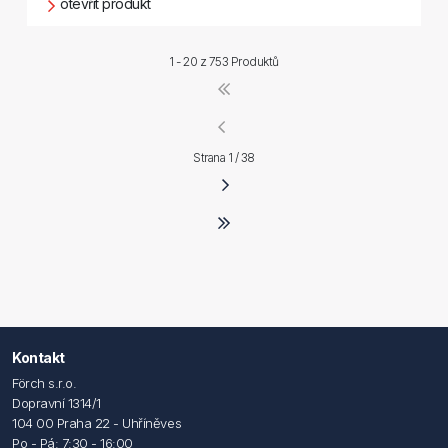
otevřít produkt
1 - 20 z
753 Produktů
Strana 1 / 38
Kontakt
Förch s.r.o.
Dopravní 1314/1
104 00 Praha 22 - Uhříněves
Po - Pá: 7:30 - 16:00