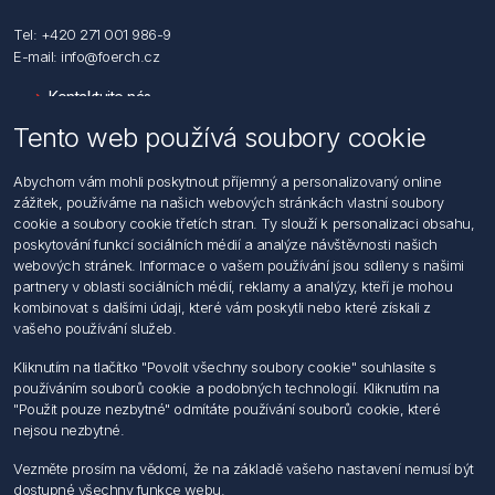
Tel: +420 271 001 986-9
E-mail: info@foerch.cz
Kontaktujte nás
Tento web používá soubory cookie
Informace
Abychom vám mohli poskytnout příjemný a personalizovaný online
Hledat
zážitek, používáme na našich webových stránkách vlastní soubory
Dodržování předpisů
cookie a soubory cookie třetích stran. Ty slouží k personalizaci obsahu,
Zásady zpracování osobních údajů fyzických osob
poskytování funkcí sociálních médií a analýze návštěvnosti našich
Podmínky zasílání elektronických dokumentu
webových stránek. Informace o vašem používání jsou sdíleny s našimi
Všeobecné dodací a obchodní podmínky
partnery v oblasti sociálních médií, reklamy a analýzy, kteří je mohou
Informace o nakládaní s elektroodpadem
kombinovat s dalšími údaji, které vám poskytli nebo které získali z
vašeho používání služeb.
Můj účet
Kliknutím na tlačítko "Povolit všechny soubory cookie" souhlasíte s
používáním souborů cookie a podobných technologií. Kliknutím na
Můj účet
"Použit pouze nezbytné" odmítáte používání souborů cookie, které
Objednávky
nejsou nezbytné.
Adresy
Vezměte prosím na vědomí, že na základě vašeho nastavení nemusí být
dostupné všechny funkce webu.