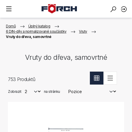
Domů
Úplný katalog
6 DIN-díly a normalizované součástky
Vruty
Vruty do dřeva, samovrtné
Vruty do dřeva, samovrtné
753
Produktů
Zobrazit
na stránku