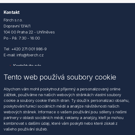
Kontakt
Förch s.r.o.
Dopravní 1314/1
104 00 Praha 22 - Uhříněves
Po - Pá: 7:30 - 16:00
Tel: +420 271 001 986-9
E-mail: info@foerch.cz
Kontaktujte nás
Tento web používá soubory cookie
Informace
Abychom vám mohli poskytnout příjemný a personalizovaný online
Hledat
zážitek, používáme na našich webových stránkách vlastní soubory
Dodržování předpisů
cookie a soubory cookie třetích stran. Ty slouží k personalizaci obsahu,
Zásady zpracování osobních údajů fyzických osob
poskytování funkcí sociálních médií a analýze návštěvnosti našich
Podmínky zasílání elektronických dokumentu
webových stránek. Informace o vašem používání jsou sdíleny s našimi
Všeobecné dodací a obchodní podmínky
partnery v oblasti sociálních médií, reklamy a analýzy, kteří je mohou
Informace o nakládaní s elektroodpadem
kombinovat s dalšími údaji, které vám poskytli nebo které získali z
vašeho používání služeb.