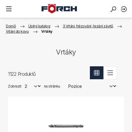
Domů
Úplný katalog
3 Vrtání, frézování, řezání závitů
Vrtání do kovu
Vrtáky
Vrtáky
1122
Produktů
Zobrazit
na stránku