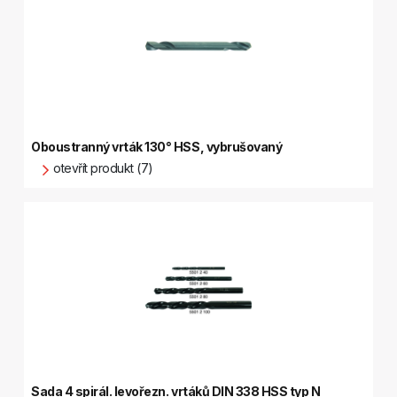
Oboustranný vrták 130° HSS, vybrušovaný
otevřít produkt (7)
Sada 4 spirál. levořezn. vrtáků DIN 338 HSS typ N