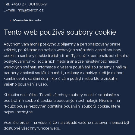
Tel: +420 271 001 986-9
E-mail: info@foerch.cz
Kontaktujte nás
Tento web používá soubory cookie
Informace
Abychom vám mohli poskytnout příjemný a personalizovaný online
Hledat
zážitek, používáme na našich webových stránkách vlastní soubory
Dodržování předpisů
cookie a soubory cookie třetích stran. Ty slouží k personalizaci obsahu,
Zásady zpracování osobních údajů fyzických osob
poskytování funkcí sociálních médií a analýze návštěvnosti našich
Podmínky zasílání elektronických dokumentu
webových stránek. Informace o vašem používání jsou sdíleny s našimi
Všeobecné dodací a obchodní podmínky
partnery v oblasti sociálních médií, reklamy a analýzy, kteří je mohou
Informace o nakládaní s elektroodpadem
kombinovat s dalšími údaji, které vám poskytli nebo které získali z
vašeho používání služeb.
Můj účet
Kliknutím na tlačítko "Povolit všechny soubory cookie" souhlasíte s
používáním souborů cookie a podobných technologií. Kliknutím na
Můj účet
"Použit pouze nezbytné" odmítáte používání souborů cookie, které
Objednávky
nejsou nezbytné.
Adresy
Vezměte prosím na vědomí, že na základě vašeho nastavení nemusí být
dostupné všechny funkce webu.
Sledujte nás