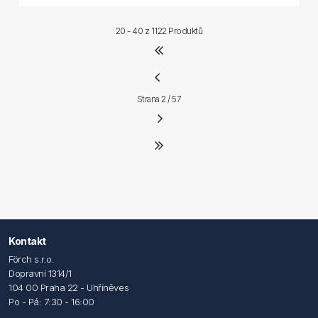
20 - 40 z
1122 Produktů
Strana 2 / 57
Kontakt
Förch s.r.o.
Dopravní 1314/1
104 00 Praha 22 - Uhříněves
Po - Pá: 7:30 - 16:00