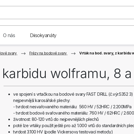
O nás
Diisokyanáty
dové svary
Frézy na bodové svary
Vrták na bod. svary, z karbidu
z karbidu wolframu, 8 
ve spojení s vrtačkou na bodové svary FAST DRILL (č.výr.5352 3) 
nejpevnější karosářské plechy:
- tvrdost nesvařovaného materiálu: 560 HV / 52HRC / 2.200MPa
- tvrdost bodově svařovaného materiálu: 760 HV / 62HRC / 2.6
životnost: 80-120 vrtů do nejpevnějších plechů
poté lze vrtáky použít ještě pro až 1.000 vrtů do standardních ple
tvrdost 3.100 HV (podle Vickersovy testovací metody)