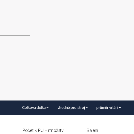
Celková délka
vhodné pro stroj
průměr vrtání
Počet × PU = množství
Balení