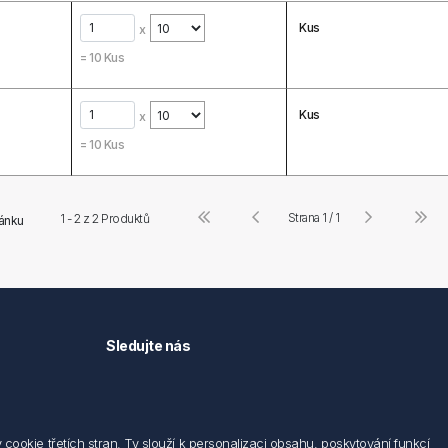
Kus
x
=
10
Kus
Kus
x
=
10
Kus
Strana 1 / 1
1 - 2 z
2
Produktů
ránku
Sledujte nás
okie třetích stran. Ty slouží k personalizaci obsahu, poskytování funkcí