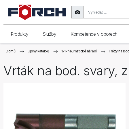
Produkty
Služby
Kompetence v oborech
Domů
Úplný katalog
17 Pneumatické nářadí
Frézy na bo
Vrták na bod. svary, 