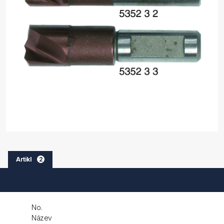
Artikl
2
No.
Název