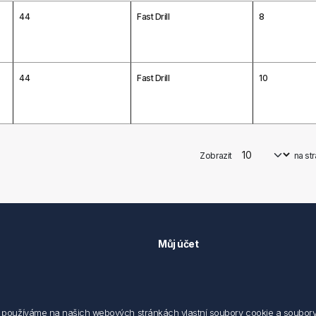
44
Fast Drill
8
44
Fast Drill
10
Zobrazit
na st
Můj účet
Můj účet
 předpisů
Objednávky
cování osobních údajů fyzických
Adresy
používáme na našich webových stránkách vlastní soubory cookie a soubory co