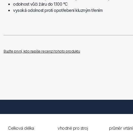
odolnost vůči žáru do 1.100 °C
vysoká odolnost proti opotřebení kluzným třením
Buďte první, kdo napíše recenzi tohoto produktu
Celková délka
vhodné pro stroj
průměr vrtání