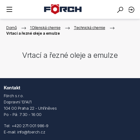
Domů
1 Dílenská chemie
Technická chemie
Vrtací a řezné oleje a emulze
Vrtací a řezné oleje a emulze
Kontakt
Förch s.r.o.
Dopravní 1314/1
104 00 Praha 22 - Uhříněves
Po - Pá: 7:30 - 16:00
Tel: +420 271 001 986-9
E-mail: info@foerch.cz