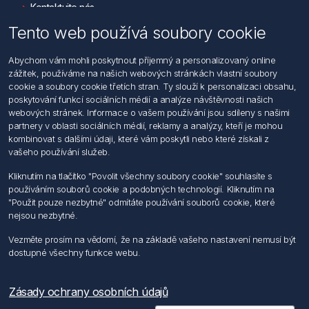
Kontaktujte nás
Tento web používá soubory cookie
Informace
Abychom vám mohli poskytnout příjemný a personalizovaný online
Hledat
zážitek, používáme na našich webových stránkách vlastní soubory
Dodržování předpisů
cookie a soubory cookie třetích stran. Ty slouží k personalizaci obsahu,
Zásady zpracování osobních údajů fyzických osob
poskytování funkcí sociálních médií a analýze návštěvnosti našich
Podmínky zasílání elektronických dokumentu
webových stránek. Informace o vašem používání jsou sdíleny s našimi
Všeobecné dodací a obchodní podmínky
partnery v oblasti sociálních médií, reklamy a analýzy, kteří je mohou
Informace o nakládaní s elektroodpadem
kombinovat s dalšími údaji, které vám poskytli nebo které získali z
vašeho používání služeb.
Můj účet
Kliknutím na tlačítko "Povolit všechny soubory cookie" souhlasíte s
používáním souborů cookie a podobných technologií. Kliknutím na
Můj účet
"Použit pouze nezbytné" odmítáte používání souborů cookie, které
Objednávky
nejsou nezbytné.
Adresy
Vezměte prosím na vědomí, že na základě vašeho nastavení nemusí být
dostupné všechny funkce webu.
Sledujte nás
Zásady ochrany osobních údajů