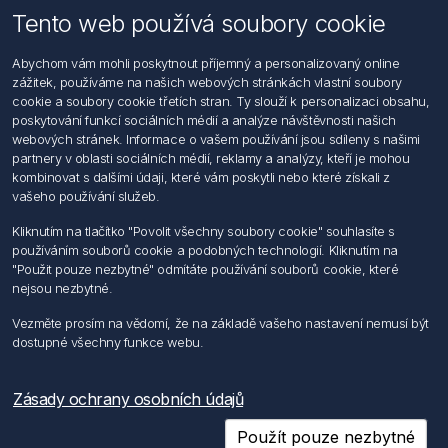
Tento web používá soubory cookie
Informace
Abychom vám mohli poskytnout příjemný a personalizovaný online
Hledat
zážitek, používáme na našich webových stránkách vlastní soubory
Dodržování předpisů
cookie a soubory cookie třetích stran. Ty slouží k personalizaci obsahu,
Zásady zpracování osobních údajů fyzických osob
poskytování funkcí sociálních médií a analýze návštěvnosti našich
Podmínky zasílání elektronických dokumentu
webových stránek. Informace o vašem používání jsou sdíleny s našimi
Všeobecné dodací a obchodní podmínky
partnery v oblasti sociálních médií, reklamy a analýzy, kteří je mohou
Informace o nakládaní s elektroodpadem
kombinovat s dalšími údaji, které vám poskytli nebo které získali z
vašeho používání služeb.
Můj účet
Kliknutím na tlačítko "Povolit všechny soubory cookie" souhlasíte s
používáním souborů cookie a podobných technologií. Kliknutím na
Můj účet
"Použit pouze nezbytné" odmítáte používání souborů cookie, které
Objednávky
nejsou nezbytné.
Adresy
Vezměte prosím na vědomí, že na základě vašeho nastavení nemusí být
dostupné všechny funkce webu.
Sledujte nás
Zásady ochrany osobních údajů
Použít pouze nezbytné