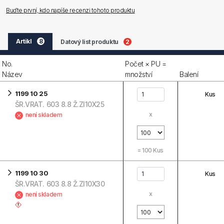
Buďte první, kdo napíše recenzi tohoto produktu
Artikl
8
Datový list produktu
2
No.
Počet × PU =
Název
množství
Balení
1199 10 25
Kus
ŠR.VRAT. 603 8.8 Ž.ZI10X25
x
není skladem
=
100
Kus
1199 10 30
Kus
ŠR.VRAT. 603 8.8 Ž.ZI10X30
x
není skladem