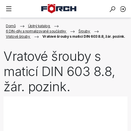
Domů
Úplný katalog
6 DIN-díly a normalizované součástky
Šrouby
Vratové šrouby
Vratové šrouby s maticí DIN 603 8.8, žár. pozink.
Vratové šrouby s
maticí DIN 603 8.8,
žár. pozink.