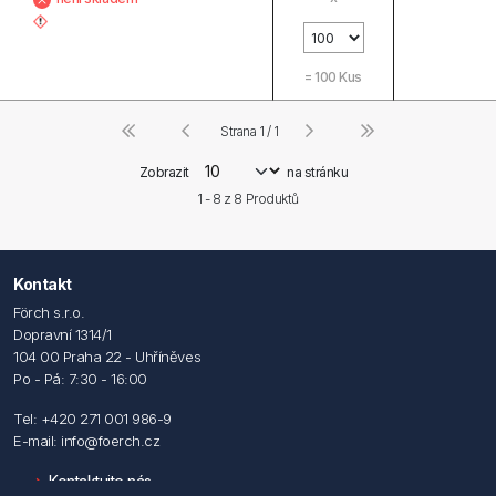
=
100
Kus
Strana 1 / 1
Zobrazit
na stránku
1 - 8 z
8
Produktů
Kontakt
Förch s.r.o.
Dopravní 1314/1
104 00 Praha 22 - Uhříněves
Po - Pá: 7:30 - 16:00
Tel: +420 271 001 986-9
E-mail: info@foerch.cz
Kontaktujte nás