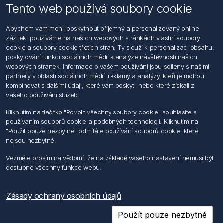
Tento web používá soubory cookie
Informace
Abychom vám mohli poskytnout příjemný a personalizovaný online
Hledat
zážitek, používáme na našich webových stránkách vlastní soubory
Dodržování předpisů
cookie a soubory cookie třetích stran. Ty slouží k personalizaci obsahu,
Zásady zpracování osobních údajů fyzických osob
poskytování funkcí sociálních médií a analýze návštěvnosti našich
Podmínky zasílání elektronických dokumentu
webových stránek. Informace o vašem používání jsou sdíleny s našimi
Všeobecné dodací a obchodní podmínky
partnery v oblasti sociálních médií, reklamy a analýzy, kteří je mohou
Informace o nakládaní s elektroodpadem
kombinovat s dalšími údaji, které vám poskytli nebo které získali z
vašeho používání služeb.
Můj účet
Kliknutím na tlačítko "Povolit všechny soubory cookie" souhlasíte s
používáním souborů cookie a podobných technologií. Kliknutím na
Můj účet
"Použit pouze nezbytné" odmítáte používání souborů cookie, které
Objednávky
nejsou nezbytné.
Adresy
Vezměte prosím na vědomí, že na základě vašeho nastavení nemusí být
dostupné všechny funkce webu.
Sledujte nás
Zásady ochrany osobních údajů
Použít pouze nezbytné