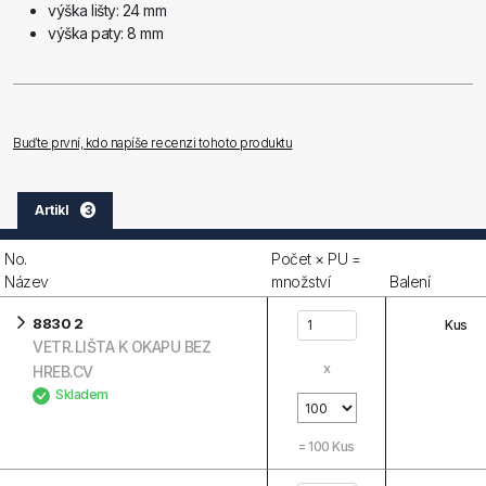
výška lišty: 24 mm
výška paty: 8 mm
Buďte první, kdo napíše recenzi tohoto produktu
Artikl
3
No.
Počet × PU =
Název
množství
Balení
8830 2
Kus
VETR.LIŠTA K OKAPU BEZ
x
HREB.CV
Skladem
=
100
Kus