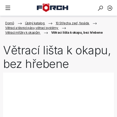
Domů
Úplný katalog
10 Střecha, zeď, fasáda
Větrací a těsnicí pásy, větrací systémy
Větrací mřížky k okapům
Větrací lišta k okapu, bez hřebene
Větrací lišta k okapu,
bez hřebene