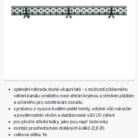
optimální náhrada druhé okapní latě - s možností přídavného
větrání kanálu vzniklého mezi střešní krytinou a střešním pláštěm
a určeného pro odvětrávání zezadu
vyrobeno z vysoce kvalitní umělé hmoty, odolné vůči nárazům
a povětrnostním vlivům a stabilizované vůči UV záření
pro ploché střešní tašky, jako jsou např. bobrovky
montáž prostřednictvím drátěných kolíků (2,8 Ø)
celková délka: 1m