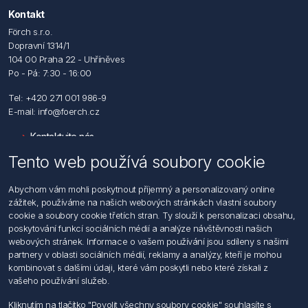
Kontakt
Förch s.r.o.
Dopravní 1314/1
104 00 Praha 22 - Uhříněves
Po - Pá: 7:30 - 16:00
Tel: +420 271 001 986-9
E-mail: info@foerch.cz
Kontaktujte nás
Tento web používá soubory cookie
Informace
Abychom vám mohli poskytnout příjemný a personalizovaný online
Hledat
zážitek, používáme na našich webových stránkách vlastní soubory
Dodržování předpisů
cookie a soubory cookie třetích stran. Ty slouží k personalizaci obsahu,
Zásady zpracování osobních údajů fyzických osob
poskytování funkcí sociálních médií a analýze návštěvnosti našich
Podmínky zasílání elektronických dokumentu
webových stránek. Informace o vašem používání jsou sdíleny s našimi
Všeobecné dodací a obchodní podmínky
partnery v oblasti sociálních médií, reklamy a analýzy, kteří je mohou
Informace o nakládaní s elektroodpadem
kombinovat s dalšími údaji, které vám poskytli nebo které získali z
vašeho používání služeb.
Můj účet
Kliknutím na tlačítko "Povolit všechny soubory cookie" souhlasíte s