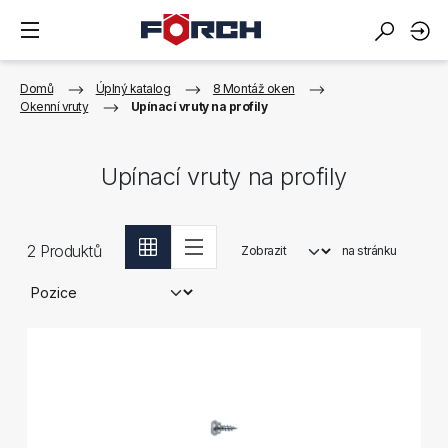
Domů
Úplný katalog
8 Montáž oken
Okenní vruty
Upínací vruty na profily
Upínací vruty na profily
2
Produktů
Zobrazit
na stránku