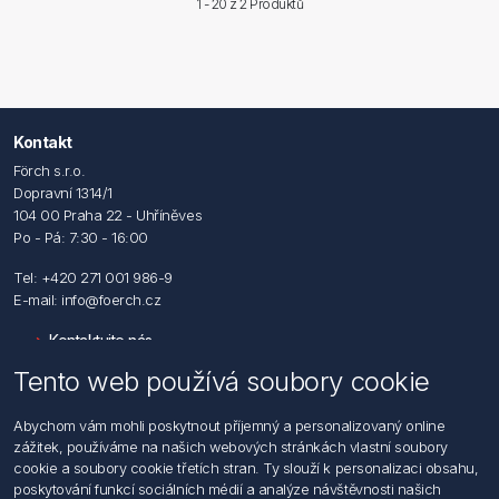
1 - 20 z
2 Produktů
Kontakt
Förch s.r.o.
Dopravní 1314/1
104 00 Praha 22 - Uhříněves
Po - Pá: 7:30 - 16:00
Tel: +420 271 001 986-9
E-mail: info@foerch.cz
Kontaktujte nás
Tento web používá soubory cookie
Informace
Abychom vám mohli poskytnout příjemný a personalizovaný online
Hledat
zážitek, používáme na našich webových stránkách vlastní soubory
Dodržování předpisů
cookie a soubory cookie třetích stran. Ty slouží k personalizaci obsahu,
Zásady zpracování osobních údajů fyzických osob
poskytování funkcí sociálních médií a analýze návštěvnosti našich