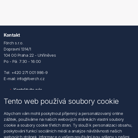
Kontakt
Förch s.r.o.
Dopravní 1314/1
104 00 Praha 22 - Uhříněves
Po - Pá: 7:30 - 16:00
Tel: +420 271 001 986-9
E-mail: info@foerch.cz
Kontaktujte nás
Tento web používá soubory cookie
Informace
Abychom vám mohli poskytnout příjemný a personalizovaný online
Hledat
zážitek, používáme na našich webových stránkách vlastní soubory
Dodržování předpisů
cookie a soubory cookie třetích stran. Ty slouží k personalizaci obsahu,
Zásady zpracování osobních údajů fyzických osob
poskytování funkcí sociálních médií a analýze návštěvnosti našich
Podmínky zasílání elektronických dokumentu
webových stránek. Informace o vašem používání jsou sdíleny s našimi