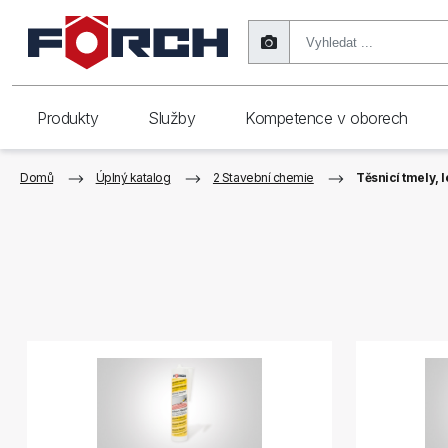
Produkty
Služby
Kompetence v oborech
Domů
Úplný katalog
2 Stavební chemie
Těsnicí tmely, l