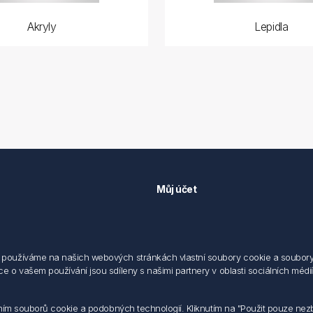
Akryly
Lepidla
Můj účet
Můj účet
 předpisů
Objednávky
cování osobních údajů fyzických
Adresy
používáme na našich webových stránkách vlastní soubory cookie a soubory co
 o vašem používání jsou sdíleny s našimi partnery v oblasti sociálních médií,
sílání elektronických dokumentu
dodací a obchodní podmínky
 nakládaní s elektroodpadem
váním souborů cookie a podobných technologií. Kliknutím na "Použit pouze ne