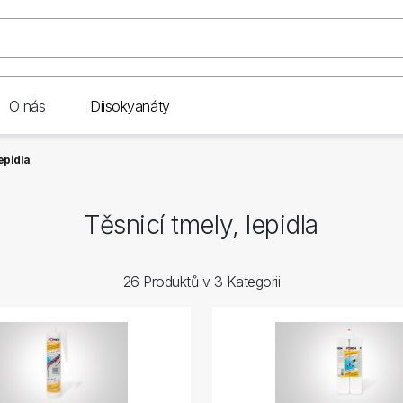
O nás
Diisokyanáty
epidla
Těsnicí tmely, lepidla
26 Produktů v 3 Kategorii