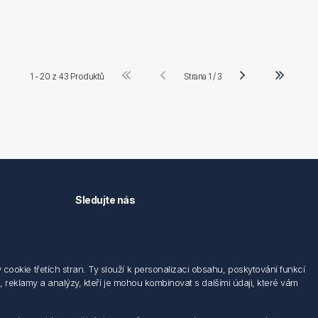
1 - 20 z
43 Produktů
Strana 1 / 3
Sledujte nás
okie třetích stran. Ty slouží k personalizaci obsahu, poskytování funkcí
 reklamy a analýzy, kteří je mohou kombinovat s dalšími údaji, které vám