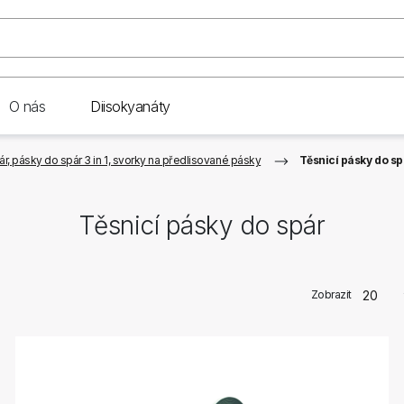
O nás
Diisokyanáty
r, pásky do spár 3 in 1, svorky na předlisované pásky
Těsnicí pásky do sp
Těsnicí pásky do spár
Zobrazit