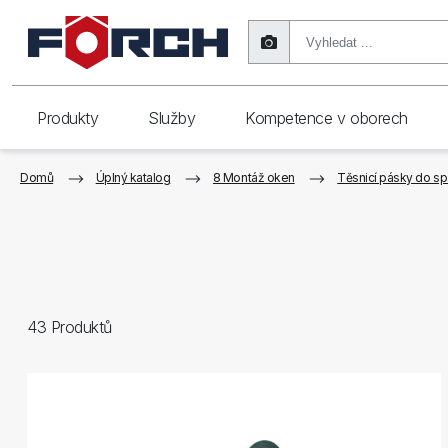
Produkty
Služby
Kompetence v oborech
Domů
Úplný katalog
8 Montáž oken
Těsnicí pásky do spá
43
Produktů