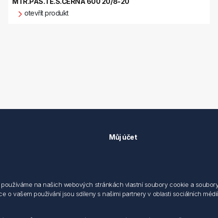
MTR.PÁS.TĚ.S.ČERNÁ 600 20/8-20
otevřít produkt
Můj účet
Můj účet
 předpisů
Objednávky
cování osobních údajů fyzických
Adresy
používáme na našich webových stránkách vlastní soubory cookie a soubory co
 o vašem používání jsou sdíleny s našimi partnery v oblasti sociálních médií,
sílání elektronických dokumentu
dodací a obchodní podmínky