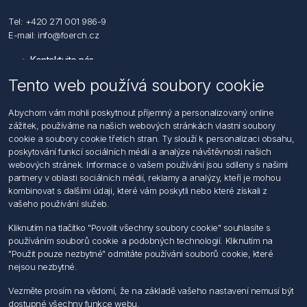
Tel: +420 271 001 986-9
E-mail: info@foerch.cz
Kontaktujte nás
Tento web používá soubory cookie
Informace
Abychom vám mohli poskytnout příjemný a personalizovaný online
Hledat
zážitek, používáme na našich webových stránkách vlastní soubory
Dodržování předpisů
cookie a soubory cookie třetích stran. Ty slouží k personalizaci obsahu,
Zásady zpracování osobních údajů fyzických osob
poskytování funkcí sociálních médií a analýze návštěvnosti našich
Podmínky zasílání elektronických dokumentu
webových stránek. Informace o vašem používání jsou sdíleny s našimi
Všeobecné dodací a obchodní podmínky
partnery v oblasti sociálních médií, reklamy a analýzy, kteří je mohou
Informace o nakládaní s elektroodpadem
kombinovat s dalšími údaji, které vám poskytli nebo které získali z
vašeho používání služeb.
Můj účet
Kliknutím na tlačítko "Povolit všechny soubory cookie" souhlasíte s
používáním souborů cookie a podobných technologií. Kliknutím na
Můj účet
"Použit pouze nezbytné" odmítáte používání souborů cookie, které
Objednávky
nejsou nezbytné.
Adresy
Vezměte prosím na vědomí, že na základě vašeho nastavení nemusí být
dostupné všechny funkce webu.