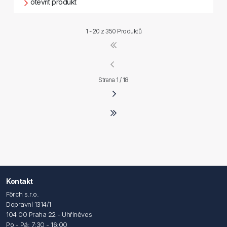
otevřít produkt
1 - 20 z
350 Produktů
Strana 1 / 18
Kontakt
Förch s.r.o.
Dopravní 1314/1
104 00 Praha 22 - Uhříněves
Po - Pá: 7:30 - 16:00