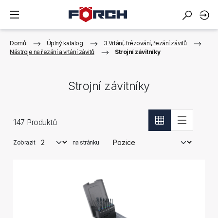
Domů
Úplný katalog
3 Vrtání, frézování, řezání závitů
Nástroje na řezání a vrtání závitů
Strojní závitníky
Strojní závitníky
147
Produktů
Zobrazit
na stránku