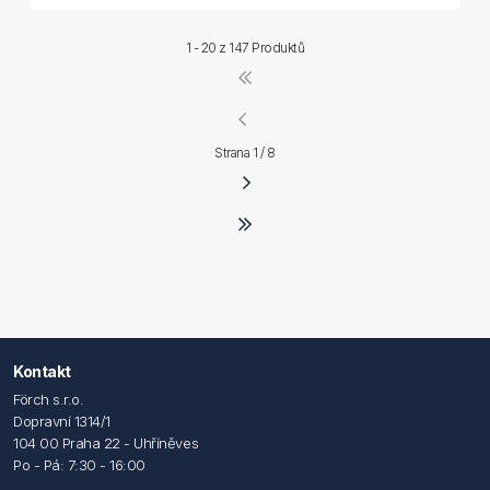
1 - 20 z
147 Produktů
Strana 1 / 8
Kontakt
Förch s.r.o.
Dopravní 1314/1
104 00 Praha 22 - Uhříněves
Po - Pá: 7:30 - 16:00