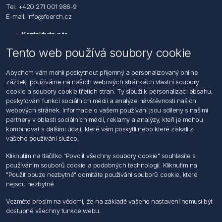
Tel: +420 271 001 986-9
E-mail: info@foerch.cz
Kontaktujte nás
Tento web používá soubory cookie
Informace
Abychom vám mohli poskytnout příjemný a personalizovaný online
Hledat
zážitek, používáme na našich webových stránkách vlastní soubory
Dodržování předpisů
cookie a soubory cookie třetích stran. Ty slouží k personalizaci obsahu,
Zásady zpracování osobních údajů fyzických osob
poskytování funkcí sociálních médií a analýze návštěvnosti našich
Podmínky zasílání elektronických dokumentu
webových stránek. Informace o vašem používání jsou sdíleny s našimi
Všeobecné dodací a obchodní podmínky
partnery v oblasti sociálních médií, reklamy a analýzy, kteří je mohou
Informace o nakládaní s elektroodpadem
kombinovat s dalšími údaji, které vám poskytli nebo které získali z
vašeho používání služeb.
Můj účet
Kliknutím na tlačítko "Povolit všechny soubory cookie" souhlasíte s
používáním souborů cookie a podobných technologií. Kliknutím na
Můj účet
"Použit pouze nezbytné" odmítáte používání souborů cookie, které
Objednávky
nejsou nezbytné.
Adresy
Vezměte prosím na vědomí, že na základě vašeho nastavení nemusí být
dostupné všechny funkce webu.
Sledujte nás