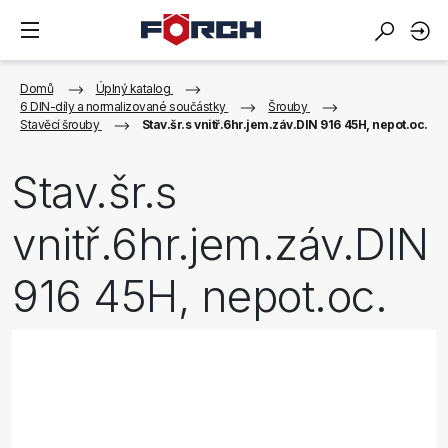
Domů
Úplný katalog
6 DIN-díly a normalizované součástky
Šrouby
Stavěcí šrouby
Stav.šr.s vnitř.6hr.jem.záv.DIN 916 45H, nepot.oc.
Stav.šr.s
vnitř.6hr.jem.záv.DIN
916 45H, nepot.oc.