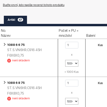
Buďte první, kdo napíše recenzi tohoto produktu
Artikl
47
No.
Počet × PU =
Název
množství
Balení
1088 6 6 75
Kus
ST.S.VN6HR.C916 45H
x
F6X6X0,75
není skladem
=
1000
Kus
1088 6 8 75
Kus
ST.S.VN6HR.C916 45H
x
F6X8X0,75
není skladem