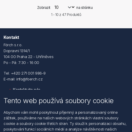
Zobrazit
na stránku
1 - 10 z
47
Produktů
Kontakt
Förch s.r.o.
Dopravní 1314/1
104 00 Praha 22 - Uhříněves
Po - Pá: 7:30 - 16:00
Tel: +420 271 001 986-9
E-mail: info@foerch.cz
Kontaktujte nás
Tento web používá soubory cookie
Informace
Abychom vám mohli poskytnout příjemný a personalizovaný online
Hledat
zážitek, používáme na našich webových stránkách vlastní soubory
Dodržování předpisů
cookie a soubory cookie třetích stran. Ty slouží k personalizaci obsahu,
Zásady zpracování osobních údajů fyzických osob
poskytování funkcí sociálních médií a analýze návštěvnosti našich