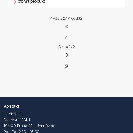
otevřít produkt
1 - 20 z
27 Produktů
Strana 1 / 2
Kontakt
Förch s.r.o.
Dopravní 1314/1
104 00 Praha 22 - Uhříněves
Po - Pá: 7:30 - 16:00