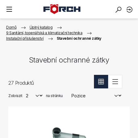
Domů
Úplný katalog
9 Sanitární, topenářská a klimatizační technika
Instalační příslušenství
Stavební ochranné zátky
Stavební ochranné zátky
27
Produktů
Zobrazit
na stránku