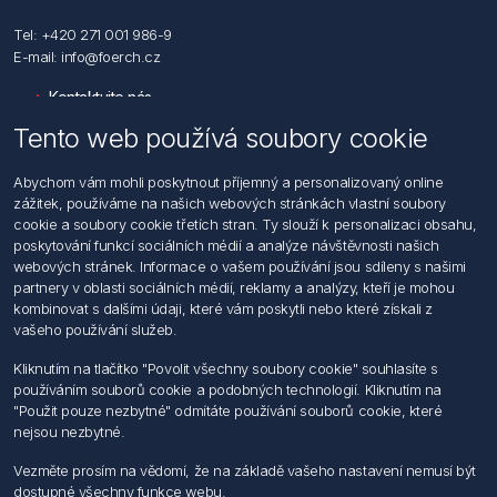
Tel: +420 271 001 986-9
E-mail: info@foerch.cz
Kontaktujte nás
Tento web používá soubory cookie
Informace
Abychom vám mohli poskytnout příjemný a personalizovaný online
Hledat
zážitek, používáme na našich webových stránkách vlastní soubory
Dodržování předpisů
cookie a soubory cookie třetích stran. Ty slouží k personalizaci obsahu,
Zásady zpracování osobních údajů fyzických osob
poskytování funkcí sociálních médií a analýze návštěvnosti našich
Podmínky zasílání elektronických dokumentu
webových stránek. Informace o vašem používání jsou sdíleny s našimi
Všeobecné dodací a obchodní podmínky
partnery v oblasti sociálních médií, reklamy a analýzy, kteří je mohou
Informace o nakládaní s elektroodpadem
kombinovat s dalšími údaji, které vám poskytli nebo které získali z
vašeho používání služeb.
Můj účet
Kliknutím na tlačítko "Povolit všechny soubory cookie" souhlasíte s
používáním souborů cookie a podobných technologií. Kliknutím na
Můj účet
"Použit pouze nezbytné" odmítáte používání souborů cookie, které
Objednávky
nejsou nezbytné.
Adresy
Vezměte prosím na vědomí, že na základě vašeho nastavení nemusí být
dostupné všechny funkce webu.