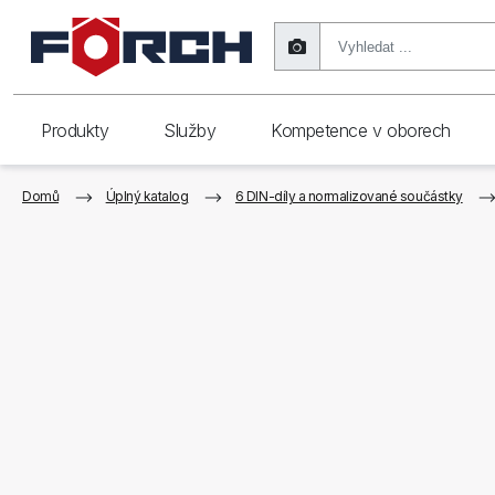
Produkty
Služby
Kompetence v oborech
Domů
Úplný katalog
6 DIN-díly a normalizované součástky