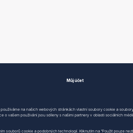
Můj účet
Můj účet
 předpisů
Objednávky
cování osobních údajů fyzických
Adresy
používáme na našich webových stránkách vlastní soubory cookie a soubory co
 o vašem používání jsou sdíleny s našimi partnery v oblasti sociálních médií,
sílání elektronických dokumentu
dodací a obchodní podmínky
 nakládaní s elektroodpadem
váním souborů cookie a podobných technologií. Kliknutím na "Použit pouze ne