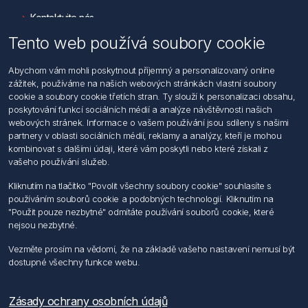
Kontaktujte nás
Tento web používá soubory cookie
Informace
Abychom vám mohli poskytnout příjemný a personalizovaný online
Hledat
zážitek, používáme na našich webových stránkách vlastní soubory
Dodržování předpisů
cookie a soubory cookie třetích stran. Ty slouží k personalizaci obsahu,
Zásady zpracování osobních údajů fyzických osob
poskytování funkcí sociálních médií a analýze návštěvnosti našich
Podmínky zasílání elektronických dokumentu
webových stránek. Informace o vašem používání jsou sdíleny s našimi
Všeobecné dodací a obchodní podmínky
partnery v oblasti sociálních médií, reklamy a analýzy, kteří je mohou
Informace o nakládaní s elektroodpadem
kombinovat s dalšími údaji, které vám poskytli nebo které získali z
vašeho používání služeb.
Můj účet
Kliknutím na tlačítko "Povolit všechny soubory cookie" souhlasíte s
používáním souborů cookie a podobných technologií. Kliknutím na
Můj účet
"Použit pouze nezbytné" odmítáte používání souborů cookie, které
Objednávky
nejsou nezbytné.
Adresy
Vezměte prosím na vědomí, že na základě vašeho nastavení nemusí být
dostupné všechny funkce webu.
Sledujte nás
Zásady ochrany osobních údajů