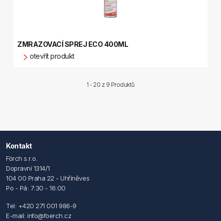
ZMRAZOVACÍ SPREJ ECO 400ML
otevřít produkt
1 - 20 z
9 Produktů
Kontakt
Förch s.r.o.
Dopravní 1314/1
104 00 Praha 22 - Uhříněves
Po - Pá: 7:30 - 16:00
Tel: +420 271 001 986-9
E-mail: info@foerch.cz