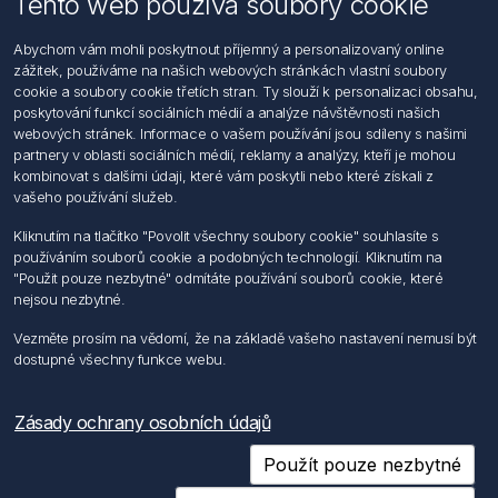
Tento web používá soubory cookie
Informace
Abychom vám mohli poskytnout příjemný a personalizovaný online
Hledat
zážitek, používáme na našich webových stránkách vlastní soubory
Dodržování předpisů
cookie a soubory cookie třetích stran. Ty slouží k personalizaci obsahu,
Zásady zpracování osobních údajů fyzických osob
poskytování funkcí sociálních médií a analýze návštěvnosti našich
Podmínky zasílání elektronických dokumentu
webových stránek. Informace o vašem používání jsou sdíleny s našimi
Všeobecné dodací a obchodní podmínky
partnery v oblasti sociálních médií, reklamy a analýzy, kteří je mohou
Informace o nakládaní s elektroodpadem
kombinovat s dalšími údaji, které vám poskytli nebo které získali z
vašeho používání služeb.
Můj účet
Kliknutím na tlačítko "Povolit všechny soubory cookie" souhlasíte s
používáním souborů cookie a podobných technologií. Kliknutím na
Můj účet
"Použit pouze nezbytné" odmítáte používání souborů cookie, které
Objednávky
nejsou nezbytné.
Adresy
Vezměte prosím na vědomí, že na základě vašeho nastavení nemusí být
dostupné všechny funkce webu.
Sledujte nás
Zásady ochrany osobních údajů
Použít pouze nezbytné