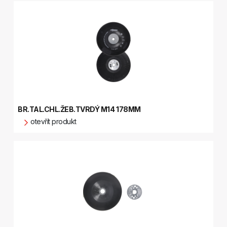
BR.TAL.CHL.ŽEB.TVRDÝ M14 178MM
otevřít produkt