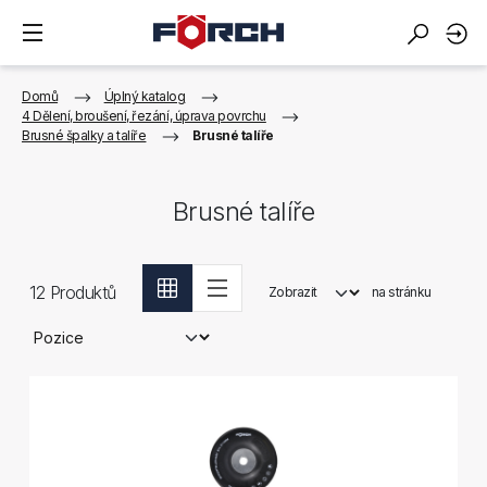
Domů
Úplný katalog
4 Dělení, broušení, řezání, úprava povrchu
Brusné špalky a talíře
Brusné talíře
Brusné talíře
12
Produktů
Zobrazit
na stránku