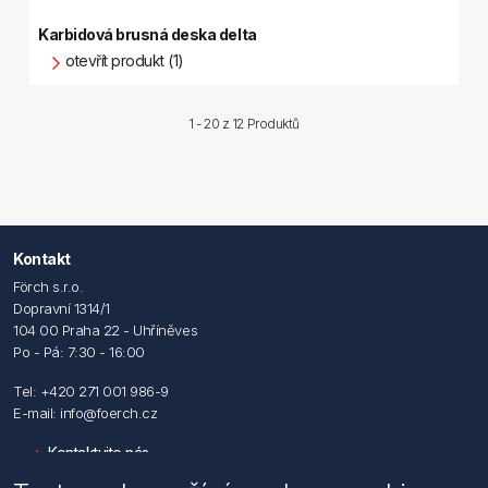
Karbidová brusná deska delta
otevřít produkt (1)
1 - 20 z
12 Produktů
Kontakt
Förch s.r.o.
Dopravní 1314/1
104 00 Praha 22 - Uhříněves
Po - Pá: 7:30 - 16:00
Tel: +420 271 001 986-9
E-mail: info@foerch.cz
Kontaktujte nás