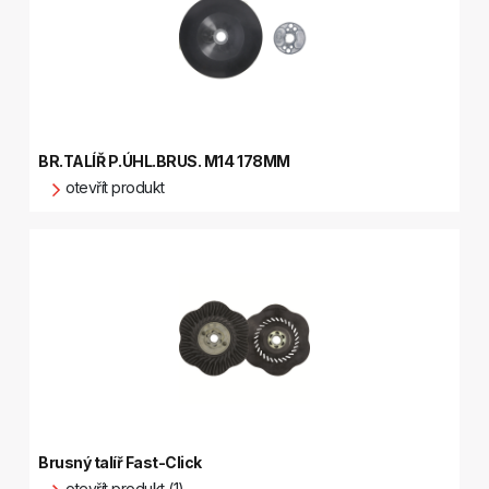
BR.TALÍŘ P.ÚHL.BRUS. M14 178MM
otevřít produkt
Brusný talíř Fast-Click
otevřít produkt (1)