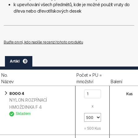
k upevňování všech předmětů, kde je možné použít vruty do
dřeva nebo dřevotřískových desek
Buďte první, kdo napíše recenzi tohoto produktu
Artikl
8
No.
Počet × PU =
Název
množství
Balení
8000 4
Kus
NYLON.ROZPÍNACÍ
x
HMOŽDINKA F 4
Skladem
=
500
Kus