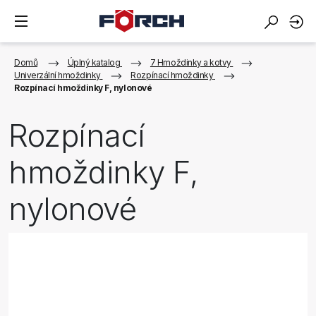
Domů
Úplný katalog
7 Hmoždinky a kotvy
Univerzální hmoždinky
Rozpínací hmoždinky
Rozpínací hmoždinky F, nylonové
Rozpínací
hmoždinky F,
nylonové