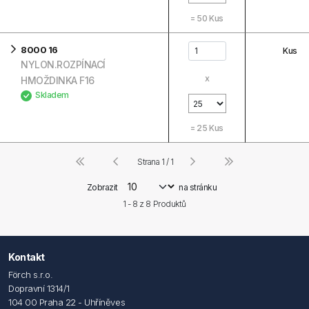
=
50
Kus
8000 16
Kus
NYLON.ROZPÍNACÍ
x
HMOŽDINKA F16
Skladem
=
25
Kus
Strana 1 / 1
Zobrazit
na stránku
1 - 8 z
8
Produktů
Kontakt
Förch s.r.o.
Dopravní 1314/1
104 00 Praha 22 - Uhříněves