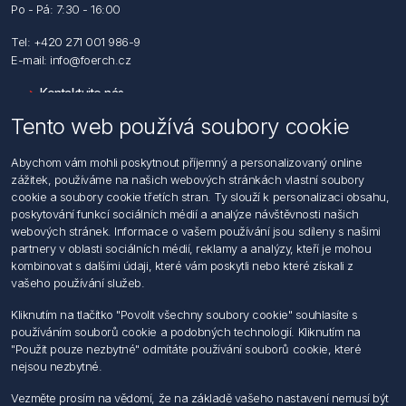
Po - Pá: 7:30 - 16:00
Tel: +420 271 001 986-9
E-mail: info@foerch.cz
Kontaktujte nás
Tento web používá soubory cookie
Informace
Abychom vám mohli poskytnout příjemný a personalizovaný online
Hledat
zážitek, používáme na našich webových stránkách vlastní soubory
Dodržování předpisů
cookie a soubory cookie třetích stran. Ty slouží k personalizaci obsahu,
Zásady zpracování osobních údajů fyzických osob
poskytování funkcí sociálních médií a analýze návštěvnosti našich
Podmínky zasílání elektronických dokumentu
webových stránek. Informace o vašem používání jsou sdíleny s našimi
Všeobecné dodací a obchodní podmínky
partnery v oblasti sociálních médií, reklamy a analýzy, kteří je mohou
Informace o nakládaní s elektroodpadem
kombinovat s dalšími údaji, které vám poskytli nebo které získali z
vašeho používání služeb.
Můj účet
Kliknutím na tlačítko "Povolit všechny soubory cookie" souhlasíte s
používáním souborů cookie a podobných technologií. Kliknutím na
Můj účet
"Použit pouze nezbytné" odmítáte používání souborů cookie, které
Objednávky
nejsou nezbytné.
Adresy
Vezměte prosím na vědomí, že na základě vašeho nastavení nemusí být