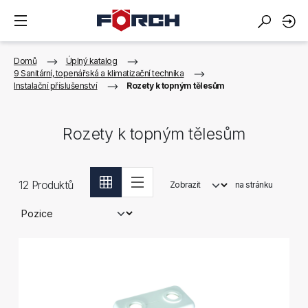
Domů
Úplný katalog
9 Sanitární, topenářská a klimatizační technika
Instalační příslušenství
Rozety k topným tělesům
Rozety k topným tělesům
12
Produktů
Zobrazit
na stránku