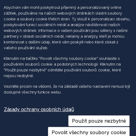
Informace
Abychom vám mohli poskytnout příjemný a personalizovaný online
Hledat
zážitek, používáme na našich webových stránkách vlastní soubory
Dodržování předpisů
cookie a soubory cookie třetích stran. Ty slouží k personalizaci obsahu,
Zásady zpracování osobních údajů fyzických osob
poskytování funkcí sociálních médií a analýze návštěvnosti našich
Podmínky zasílání elektronických dokumentu
webových stránek. Informace o vašem používání jsou sdíleny s našimi
Všeobecné dodací a obchodní podmínky
partnery v oblasti sociálních médií, reklamy a analýzy, kteří je mohou
Informace o nakládaní s elektroodpadem
kombinovat s dalšími údaji, které vám poskytli nebo které získali z
vašeho používání služeb.
Můj účet
Kliknutím na tlačítko "Povolit všechny soubory cookie" souhlasíte s
používáním souborů cookie a podobných technologií. Kliknutím na
Můj účet
"Použit pouze nezbytné" odmítáte používání souborů cookie, které
Objednávky
nejsou nezbytné.
Adresy
Vezměte prosím na vědomí, že na základě vašeho nastavení nemusí být
dostupné všechny funkce webu.
Sledujte nás
Zásady ochrany osobních údajů
Použít pouze nezbytné
Povolit všechny soubory cookie
Copyright © 2026 Förch s.r.o.. Všechna práva vyhrazena.