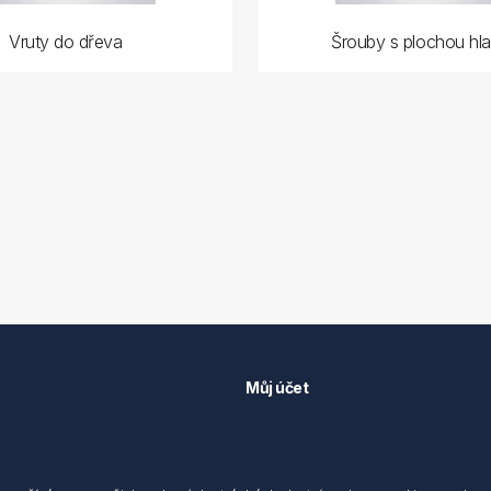
Vruty do dřeva
Šrouby s plochou hl
Můj účet
Můj účet
 předpisů
Objednávky
cování osobních údajů fyzických
Adresy