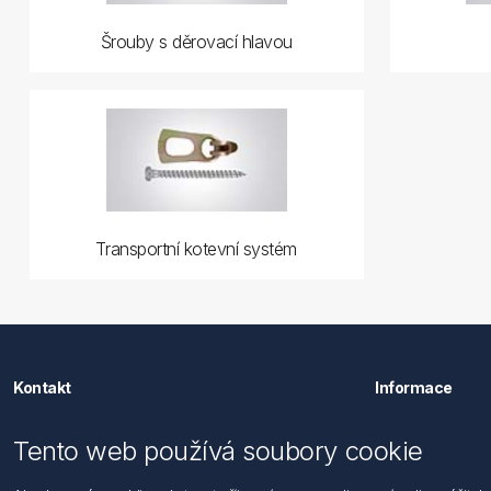
Šrouby s děrovací hlavou
Transportní kotevní systém
Kontakt
Informace
Förch s.r.o.
Hledat
Tento web používá soubory cookie
Dopravní 1314/1
Dodržování
104 00 Praha 22 - Uhříněves
Zásady zpra