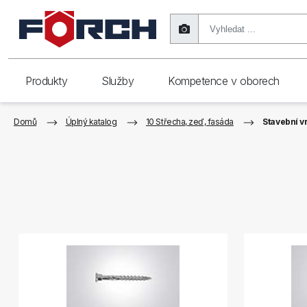
Produkty
Služby
Kompetence v oborech
Domů
Úplný katalog
10 Střecha, zeď, fasáda
Stavební v