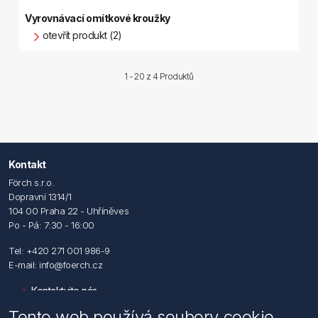
Vyrovnávací omítkové kroužky
otevřít produkt (2)
1 - 20 z
4 Produktů
Kontakt
Förch s.r.o.
Dopravní 1314/1
104 00 Praha 22 - Uhříněves
Po - Pá: 7:30 - 16:00
Tel: +420 271 001 986-9
E-mail: info@foerch.cz
Kontaktujte nás
Tento web používá soubory cookie