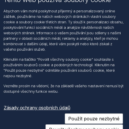
Informace
Abychom vám mohli poskytnout příjemný a personalizovaný online
Hledat
zážitek, používáme na našich webových stránkách vlastní soubory
Dodržování předpisů
cookie a soubory cookie třetích stran. Ty slouží k personalizaci obsahu,
Zásady zpracování osobních údajů fyzických osob
poskytování funkcí sociálních médií a analýze návštěvnosti našich
Podmínky zasílání elektronických dokumentu
webových stránek. Informace o vašem používání jsou sdíleny s našimi
Všeobecné dodací a obchodní podmínky
partnery v oblasti sociálních médií, reklamy a analýzy, kteří je mohou
Informace o nakládaní s elektroodpadem
kombinovat s dalšími údaji, které vám poskytli nebo které získali z
vašeho používání služeb.
Můj účet
Kliknutím na tlačítko "Povolit všechny soubory cookie" souhlasíte s
používáním souborů cookie a podobných technologií. Kliknutím na
Můj účet
"Použit pouze nezbytné" odmítáte používání souborů cookie, které
Objednávky
nejsou nezbytné.
Adresy
Vezměte prosím na vědomí, že na základě vašeho nastavení nemusí být
dostupné všechny funkce webu.
Sledujte nás
Zásady ochrany osobních údajů
Použít pouze nezbytné