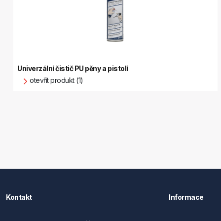
Univerzální čistič PU pěny a pistolí
otevřít produkt (1)
Kontakt
Informace
Förch s.r.o.
Hledat