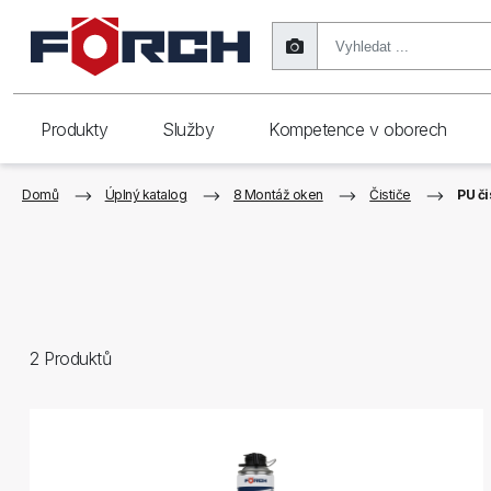
Produkty
Služby
Kompetence v oborech
Domů
Úplný katalog
8 Montáž oken
Čističe
PU či
2
Produktů