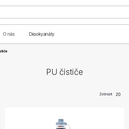
O nás
Diisokyanáty
stiče
PU čističe
Zobrazit