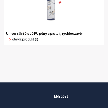
Univerzální čistič PU pěny a pistolí, rychlouzávěr
otevřít produkt (1)
Můj účet
Můj účet