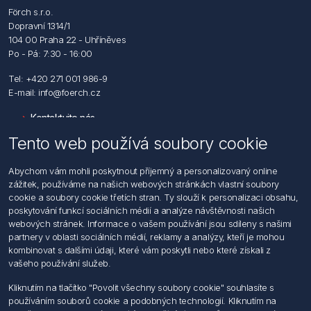
Förch s.r.o.
Dopravní 1314/1
104 00 Praha 22 - Uhříněves
Po - Pá: 7:30 - 16:00
Tel: +420 271 001 986-9
E-mail: info@foerch.cz
Kontaktujte nás
Tento web používá soubory cookie
Informace
Abychom vám mohli poskytnout příjemný a personalizovaný online
Hledat
zážitek, používáme na našich webových stránkách vlastní soubory
Dodržování předpisů
cookie a soubory cookie třetích stran. Ty slouží k personalizaci obsahu,
Zásady zpracování osobních údajů fyzických osob
poskytování funkcí sociálních médií a analýze návštěvnosti našich
Podmínky zasílání elektronických dokumentu
webových stránek. Informace o vašem používání jsou sdíleny s našimi
Všeobecné dodací a obchodní podmínky
partnery v oblasti sociálních médií, reklamy a analýzy, kteří je mohou
Informace o nakládaní s elektroodpadem
kombinovat s dalšími údaji, které vám poskytli nebo které získali z
vašeho používání služeb.
Můj účet
Kliknutím na tlačítko "Povolit všechny soubory cookie" souhlasíte s
používáním souborů cookie a podobných technologií. Kliknutím na
Můj účet