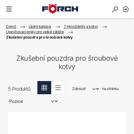
Domů
Úplný katalog
7 Hmoždinky a kotvy
Upevňovací prvky pro velké zátěže
Zkušební pouzdra pro šroubové kotvy
Zkušební pouzdra pro šroubové
kotvy
5
Produktů
Zobrazit
na stránku