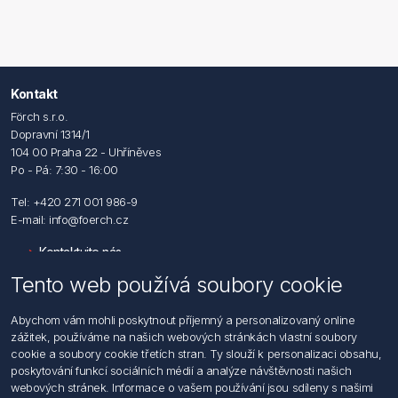
Kontakt
Förch s.r.o.
Dopravní 1314/1
104 00 Praha 22 - Uhříněves
Po - Pá: 7:30 - 16:00
Tel: +420 271 001 986-9
E-mail: info@foerch.cz
Kontaktujte nás
Tento web používá soubory cookie
Informace
Abychom vám mohli poskytnout příjemný a personalizovaný online
Hledat
zážitek, používáme na našich webových stránkách vlastní soubory
Dodržování předpisů
cookie a soubory cookie třetích stran. Ty slouží k personalizaci obsahu,
Zásady zpracování osobních údajů fyzických osob
poskytování funkcí sociálních médií a analýze návštěvnosti našich
Podmínky zasílání elektronických dokumentu
webových stránek. Informace o vašem používání jsou sdíleny s našimi