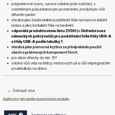
polyesterové rouno, vysoce odolné proti roztržení, s
vodotěsným polyuretanovým povrstvením, prodyšným vůči
difuzním parám
vhodná jako bezkontaktní podstřešní fólie na tvarově stabilní
izolaci a jako kontaktní fólie na bednění
o
dpovídá produktovému listu ZVDH (= Ústřední svaz
německých pokrývačů) pro podstřešní fólie třídy UDB-A
a třídy USB-A podle tabulky 1
vhodná jako pomocná krytina za předpokladu použití
všech systémových komponent Förch
pro sklon střechy do min. 10º
odolná vůči oleji na řetězy motorových pil a vůči impregnačním
prostředkům na dřevo
vysoká bezpečnost proti prošlápnutí
hodnota λ: 0,034 W/(m.K), o cca 15 % lepší tepelná izolace než
běžné podstřešní fólie
zachycování a odvod zbytkové vlhkosti na vnitřní straně
Zobrazit více
těsnicí okraj o šířce 7 mm na přesahu dvou pásů zaručuje
Buďte první, kdo napíše recenzi tohoto produktu
dokonalý odvod kapající vody
Číslo výr. 8847 6 75:
Artikl
2
Technická specifikace