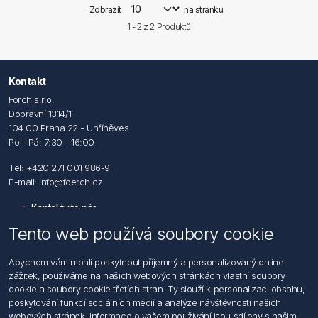
Zobrazit
na stránku
1 - 2 z
2
Produktů
Kontakt
Förch s.r.o.
Dopravní 1314/1
104 00 Praha 22 - Uhříněves
Po - Pá: 7:30 - 16:00
Tel: +420 271 001 986-9
E-mail: info@foerch.cz
Kontaktujte nás
Tento web používá soubory cookie
Informace
Abychom vám mohli poskytnout příjemný a personalizovaný online
Hledat
zážitek, používáme na našich webových stránkách vlastní soubory
Dodržování předpisů
cookie a soubory cookie třetích stran. Ty slouží k personalizaci obsahu,
Zásady zpracování osobních údajů fyzických osob
poskytování funkcí sociálních médií a analýze návštěvnosti našich
Podmínky zasílání elektronických dokumentu
webových stránek. Informace o vašem používání jsou sdíleny s našimi