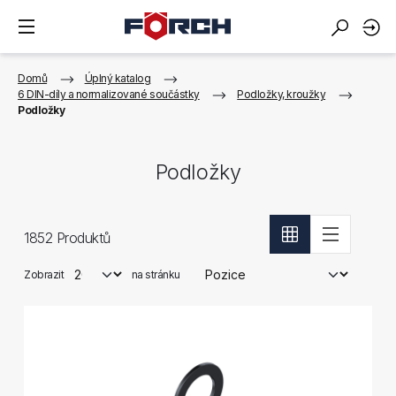
Domů
Úplný katalog
6 DIN-díly a normalizované součástky
Podložky, kroužky
Podložky
Podložky
1852
Produktů
Zobrazit
na stránku