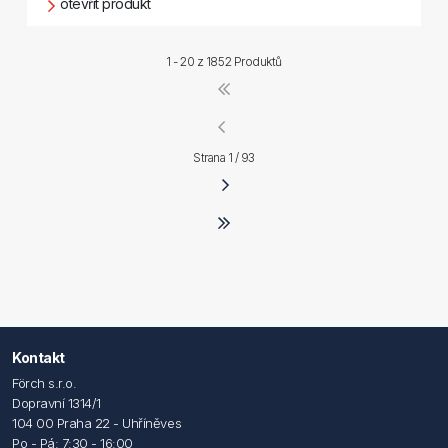
otevřít produkt
1 - 20 z
1852 Produktů
Strana 1 / 93
Kontakt
Förch s.r.o.
Dopravní 1314/1
104 00 Praha 22 - Uhříněves
Po - Pá: 7:30 - 16:00