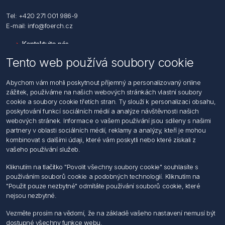
Tel: +420 271 001 986-9
E-mail: info@foerch.cz
Kontaktujte nás
Tento web používá soubory cookie
Informace
Abychom vám mohli poskytnout příjemný a personalizovaný online
Hledat
zážitek, používáme na našich webových stránkách vlastní soubory
Dodržování předpisů
cookie a soubory cookie třetích stran. Ty slouží k personalizaci obsahu,
Zásady zpracování osobních údajů fyzických osob
poskytování funkcí sociálních médií a analýze návštěvnosti našich
Podmínky zasílání elektronických dokumentu
webových stránek. Informace o vašem používání jsou sdíleny s našimi
Všeobecné dodací a obchodní podmínky
partnery v oblasti sociálních médií, reklamy a analýzy, kteří je mohou
Informace o nakládaní s elektroodpadem
kombinovat s dalšími údaji, které vám poskytli nebo které získali z
vašeho používání služeb.
Můj účet
Kliknutím na tlačítko "Povolit všechny soubory cookie" souhlasíte s
používáním souborů cookie a podobných technologií. Kliknutím na
Můj účet
"Použit pouze nezbytné" odmítáte používání souborů cookie, které
Objednávky
nejsou nezbytné.
Adresy
Vezměte prosím na vědomí, že na základě vašeho nastavení nemusí být
dostupné všechny funkce webu.