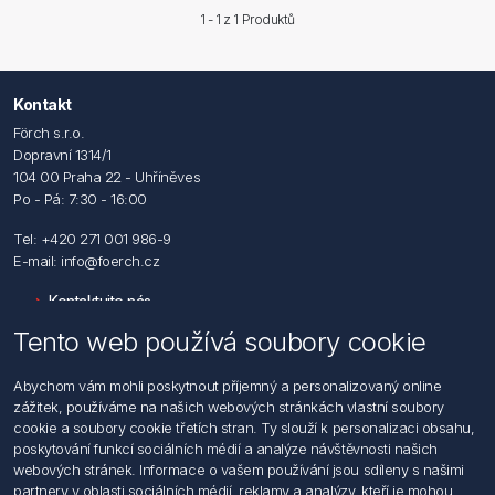
1 - 1 z
1
Produktů
Kontakt
Förch s.r.o.
Dopravní 1314/1
104 00 Praha 22 - Uhříněves
Po - Pá: 7:30 - 16:00
Tel: +420 271 001 986-9
E-mail: info@foerch.cz
Kontaktujte nás
Tento web používá soubory cookie
Informace
Abychom vám mohli poskytnout příjemný a personalizovaný online
Hledat
zážitek, používáme na našich webových stránkách vlastní soubory
Dodržování předpisů
cookie a soubory cookie třetích stran. Ty slouží k personalizaci obsahu,
Zásady zpracování osobních údajů fyzických osob
poskytování funkcí sociálních médií a analýze návštěvnosti našich
Podmínky zasílání elektronických dokumentu
webových stránek. Informace o vašem používání jsou sdíleny s našimi
Všeobecné dodací a obchodní podmínky
partnery v oblasti sociálních médií, reklamy a analýzy, kteří je mohou