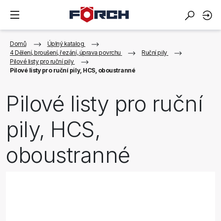
Domů
Úplný katalog
4 Dělení, broušení, řezání, úprava povrchu
Ruční pily
Pilové listy pro ruční pily
Pilové listy pro ruční pily, HCS, oboustranné
Pilové listy pro ruční
pily, HCS,
oboustranné