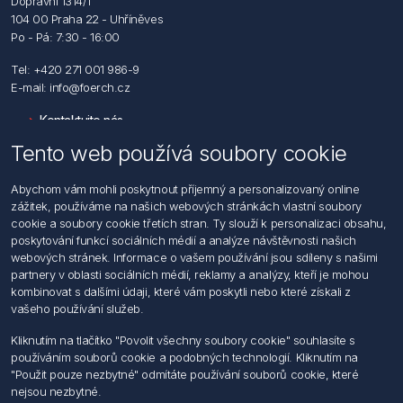
Dopravní 1314/1
104 00 Praha 22 - Uhříněves
Po - Pá: 7:30 - 16:00
Tel: +420 271 001 986-9
E-mail: info@foerch.cz
Kontaktujte nás
Tento web používá soubory cookie
Informace
Abychom vám mohli poskytnout příjemný a personalizovaný online
Hledat
zážitek, používáme na našich webových stránkách vlastní soubory
Dodržování předpisů
cookie a soubory cookie třetích stran. Ty slouží k personalizaci obsahu,
Zásady zpracování osobních údajů fyzických osob
poskytování funkcí sociálních médií a analýze návštěvnosti našich
Podmínky zasílání elektronických dokumentu
webových stránek. Informace o vašem používání jsou sdíleny s našimi
Všeobecné dodací a obchodní podmínky
partnery v oblasti sociálních médií, reklamy a analýzy, kteří je mohou
Informace o nakládaní s elektroodpadem
kombinovat s dalšími údaji, které vám poskytli nebo které získali z
vašeho používání služeb.
Můj účet
Kliknutím na tlačítko "Povolit všechny soubory cookie" souhlasíte s
používáním souborů cookie a podobných technologií. Kliknutím na
Můj účet
"Použit pouze nezbytné" odmítáte používání souborů cookie, které
Objednávky
nejsou nezbytné.
Adresy