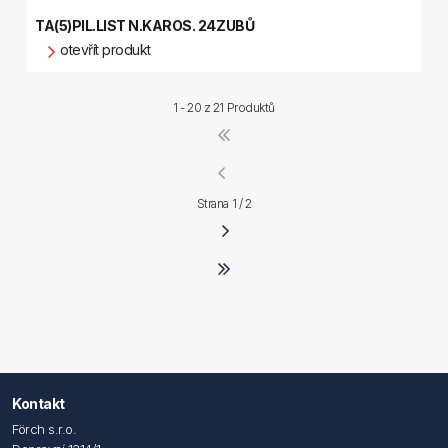
TA(5)PIL.LIST N.KAROS. 24ZUBŮ
otevřít produkt
1 - 20 z
21 Produktů
Strana 1 / 2
Kontakt
Förch s.r.o.