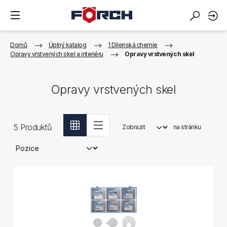
Domů
Úplný katalog
1 Dílenská chemie
Opravy vrstvených skel a interiéru
Opravy vrstvených skel
Opravy vrstvených skel
5
Produktů
Zobrazit
na stránku