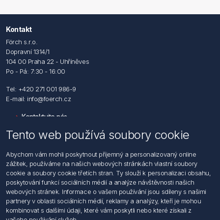
Kontakt
Förch s.r.o.
Dopravní 1314/1
104 00 Praha 22 - Uhříněves
Po - Pá: 7:30 - 16:00
Tel: +420 271 001 986-9
E-mail: info@foerch.cz
Kontaktujte nás
Tento web používá soubory cookie
Informace
Abychom vám mohli poskytnout příjemný a personalizovaný online
Hledat
zážitek, používáme na našich webových stránkách vlastní soubory
Dodržování předpisů
cookie a soubory cookie třetích stran. Ty slouží k personalizaci obsahu,
Zásady zpracování osobních údajů fyzických osob
poskytování funkcí sociálních médií a analýze návštěvnosti našich
Podmínky zasílání elektronických dokumentu
webových stránek. Informace o vašem používání jsou sdíleny s našimi
Všeobecné dodací a obchodní podmínky
partnery v oblasti sociálních médií, reklamy a analýzy, kteří je mohou
Informace o nakládaní s elektroodpadem
kombinovat s dalšími údaji, které vám poskytli nebo které získali z
vašeho používání služeb.