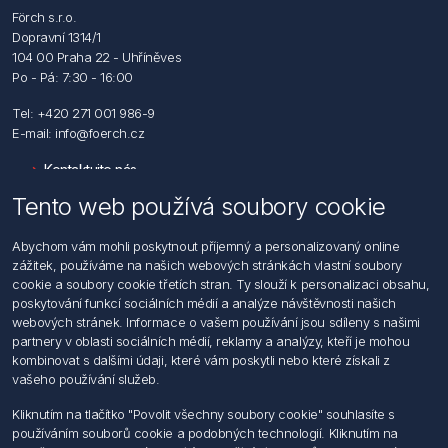
Förch s.r.o.
Dopravní 1314/1
104 00 Praha 22 - Uhříněves
Po - Pá: 7:30 - 16:00
Tel: +420 271 001 986-9
E-mail: info@foerch.cz
Kontaktujte nás
Tento web používá soubory cookie
Informace
Abychom vám mohli poskytnout příjemný a personalizovaný online
Hledat
zážitek, používáme na našich webových stránkách vlastní soubory
Dodržování předpisů
cookie a soubory cookie třetích stran. Ty slouží k personalizaci obsahu,
Zásady zpracování osobních údajů fyzických osob
poskytování funkcí sociálních médií a analýze návštěvnosti našich
Podmínky zasílání elektronických dokumentu
webových stránek. Informace o vašem používání jsou sdíleny s našimi
Všeobecné dodací a obchodní podmínky
partnery v oblasti sociálních médií, reklamy a analýzy, kteří je mohou
Informace o nakládaní s elektroodpadem
kombinovat s dalšími údaji, které vám poskytli nebo které získali z
vašeho používání služeb.
Můj účet
Kliknutím na tlačítko "Povolit všechny soubory cookie" souhlasíte s
používáním souborů cookie a podobných technologií. Kliknutím na
Můj účet