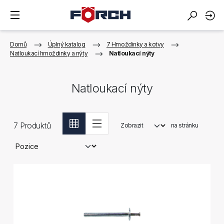
Domů
Úplný katalog
7 Hmoždinky a kotvy
Natloukací hmoždinky a nýty
Natloukací nýty
Natloukací nýty
7
Produktů
Zobrazit
na stránku