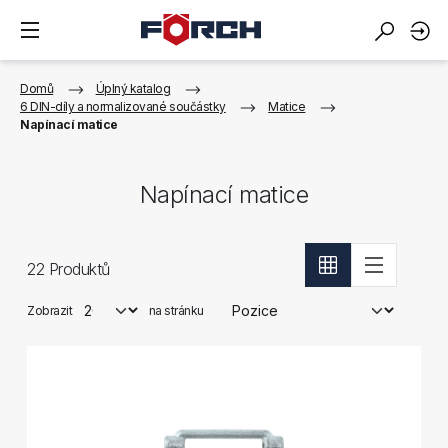
Domů
Úplný katalog
6 DIN-díly a normalizované součástky
Matice
Napínací matice
Napínací matice
22
Produktů
Zobrazit
na stránku