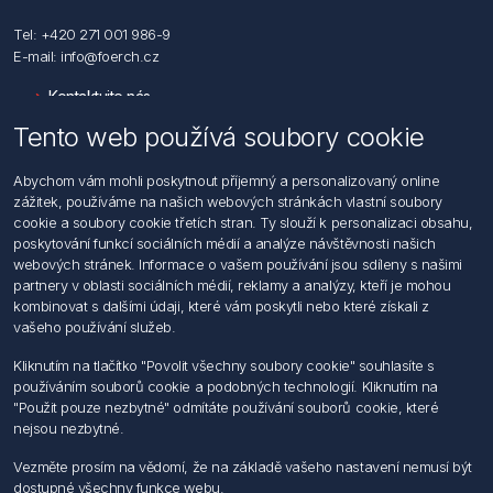
Tel: +420 271 001 986-9
E-mail: info@foerch.cz
Kontaktujte nás
Tento web používá soubory cookie
Informace
Abychom vám mohli poskytnout příjemný a personalizovaný online
Hledat
zážitek, používáme na našich webových stránkách vlastní soubory
Dodržování předpisů
cookie a soubory cookie třetích stran. Ty slouží k personalizaci obsahu,
Zásady zpracování osobních údajů fyzických osob
poskytování funkcí sociálních médií a analýze návštěvnosti našich
Podmínky zasílání elektronických dokumentu
webových stránek. Informace o vašem používání jsou sdíleny s našimi
Všeobecné dodací a obchodní podmínky
partnery v oblasti sociálních médií, reklamy a analýzy, kteří je mohou
Informace o nakládaní s elektroodpadem
kombinovat s dalšími údaji, které vám poskytli nebo které získali z
vašeho používání služeb.
Můj účet
Kliknutím na tlačítko "Povolit všechny soubory cookie" souhlasíte s
používáním souborů cookie a podobných technologií. Kliknutím na
Můj účet
"Použit pouze nezbytné" odmítáte používání souborů cookie, které
Objednávky
nejsou nezbytné.
Adresy
Vezměte prosím na vědomí, že na základě vašeho nastavení nemusí být
dostupné všechny funkce webu.