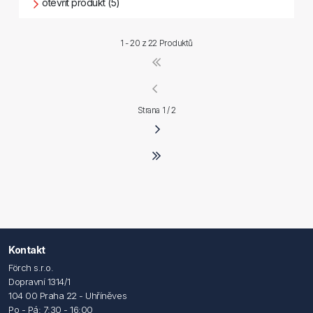
otevřít produkt (5)
1 - 20 z
22 Produktů
Strana 1 / 2
Kontakt
Förch s.r.o.
Dopravní 1314/1
104 00 Praha 22 - Uhříněves
Po - Pá: 7:30 - 16:00