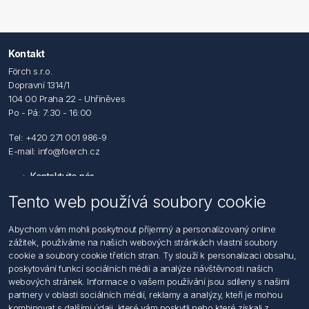
Kontakt
Förch s.r.o.
Dopravní 1314/1
104 00 Praha 22 - Uhříněves
Po - Pá: 7:30 - 16:00
Tel: +420 271 001 986-9
E-mail: info@foerch.cz
Kontaktujte nás
Tento web používá soubory cookie
Informace
Abychom vám mohli poskytnout příjemný a personalizovaný online
Hledat
zážitek, používáme na našich webových stránkách vlastní soubory
Dodržování předpisů
cookie a soubory cookie třetích stran. Ty slouží k personalizaci obsahu,
Zásady zpracování osobních údajů fyzických osob
poskytování funkcí sociálních médií a analýze návštěvnosti našich
Podmínky zasílání elektronických dokumentu
webových stránek. Informace o vašem používání jsou sdíleny s našimi
Všeobecné dodací a obchodní podmínky
partnery v oblasti sociálních médií, reklamy a analýzy, kteří je mohou
Informace o nakládaní s elektroodpadem
kombinovat s dalšími údaji, které vám poskytli nebo které získali z