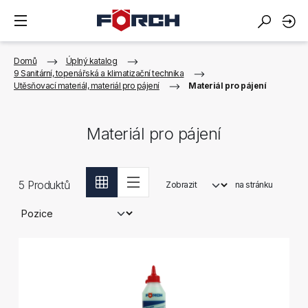
Domů
Úplný katalog
9 Sanitární, topenářská a klimatizační technika
Utěsňovací materiál, materiál pro pájení
Materiál pro pájení
Materiál pro pájení
5
Produktů
Zobrazit
na stránku